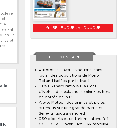
 soulève
 et
t le
LIRE LE JOURNAL DU JOUR
enonçant
ues, ils
elles et
rra
LES + POPULAIRES
Autoroute Dakar-Tivaouane-Saint-
louis : des populations de Mont-
Rolland isolées par le tracé
Hervé Renard retrouve la Côte
e la
d’Ivoire : des exigences salariales hors
de portée de la FSF
Alerte Météo : des orages et pluies
attendus sur une grande partie du
Sénégal jusqu’à vendredi
950 départs et un tarif maintenu à 4
000 FCFA : Dakar Dem Dikk mobilise
ue,