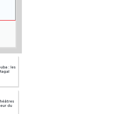
ACTUALITÉS
,
SOLEIL TV
[Vidéo] À Touba, Sokhna Maï Djamil Mbacké rappell
1 août 2026
ba : les
Magal
héâtres
deur du