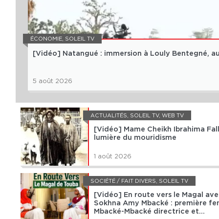
ÉCONOMIE
,
SOLEIL TV
[Vidéo] Natangué : immersion à Louly Bentegné, au 
5 août 2026
ACTUALITÉS
,
SOLEIL TV
,
WEB TV
[Vidéo] Mame Cheikh Ibrahima Fall,
lumière du mouridisme
1 août 2026
SOCIÉTÉ / FAIT DIVERS
,
SOLEIL TV
[Vidéo] En route vers le Magal av
Sokhna Amy Mbacké : première f
Mbacké-Mbacké directrice et