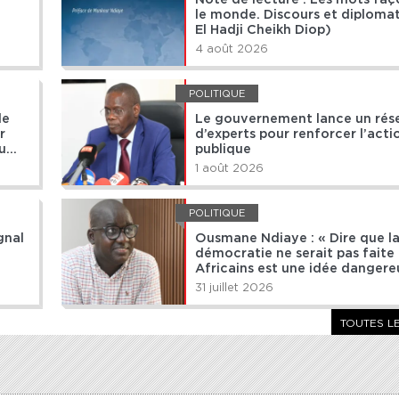
le monde. Discours et diplomat
El Hadji Cheikh Diop)
4 août 2026
POLITIQUE
le
Le gouvernement lance un rés
r
d’experts pour renforcer l’acti
u
publique
1 août 2026
POLITIQUE
gnal
Ousmane Ndiaye : « Dire que l
démocratie ne serait pas faite 
Africains est une idée dangere
31 juillet 2026
TOUTES L