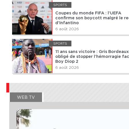
SPORTS
Coupes du monde FIFA : l’UEFA
confirme son boycott malgré le re
d’Infantino
6 août 2026
SPORTS
11 ans sans victoire : Gris Bordeaux
obligé de stopper l’hémorragie fa
Boy Diop 2
6 août 2026
WEB TV