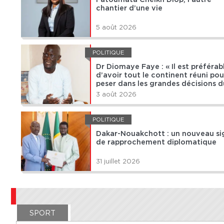
chantier d’une vie
5 août 2026
POLITIQUE
Dr Diomaye Faye : « Il est préférab
d’avoir tout le continent réuni pou
peser dans les grandes décisions d
monde »
3 août 2026
POLITIQUE
Dakar-Nouakchott : un nouveau si
de rapprochement diplomatique
31 juillet 2026
SPORT