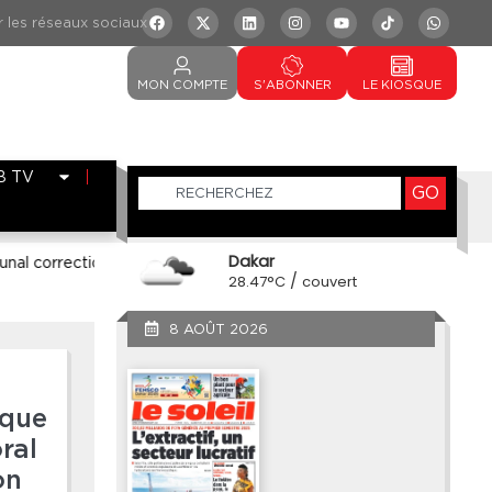
MON
COMPTE
S'ABONNER
LE
KIOSQUE
B TV
GO
Dakar
ionnel
Agriculture biologique : le pari de Blue Floral pour un
/
28.47°C
couvert
8 AOÛT 2026
ique
oral
on