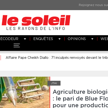
LES RAYONS DE L’INFO
DÉCODEUR
ENQUÊTES
OPINIONS
WE
ape Cheikh Diallo : 71 inculpés renvoyés devant le tribunal correct
JTAI
Agriculture biolog
: le pari de Blue Fl
pour une producti