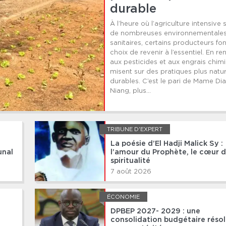
durable
À l’heure où l’agriculture intensive
de nombreuses environnementales
sanitaires, certains producteurs fon
choix de revenir à l’essentiel. En r
aux pesticides et aux engrais chimiq
misent sur des pratiques plus natur
durables. C’est le pari de Mame Dia
Niang, plus...
TRIBUNE D'EXPERT
La poésie d’El Hadji Malick Sy :
unal
l’amour du Prophète, le cœur d
spiritualité
7 août 2026
ÉCONOMIE
DPBEP 2027- 2029 : une
consolidation budgétaire résol