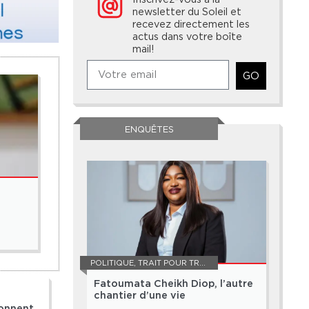
newsletter du Soleil et
recevez directement les
actus dans votre boîte
mail!
GO
ENQUÊTES
POLITIQUE
Pape Mahawa Diouf : « Nous n’écartons pas de trav
5 août 2026
POLITIQUE
,
TRAIT POUR TRAIT
Fatoumata Cheikh Diop, l’autre
chantier d’une vie
çonnent