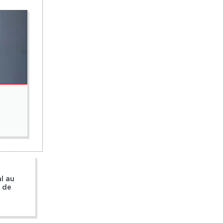
SPORTS
Quel Balla Gaye 2 face à Ada Fass le 29 novemb
7 août 2026
l au
e de