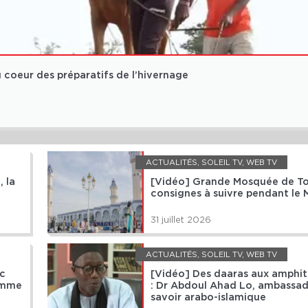
coeur des préparatifs de l’hivernage
ACTUALITÉS
,
SOLEIL TV
,
WEB TV
 la
[Vidéo] Grande Mosquée de Tou
consignes à suivre pendant le 
31 juillet 2026
ACTUALITÉS
,
SOLEIL TV
,
WEB TV
ec
[Vidéo] Des daaras aux amphit
emme
: Dr Abdoul Ahad Lo, ambassa
savoir arabo-islamique