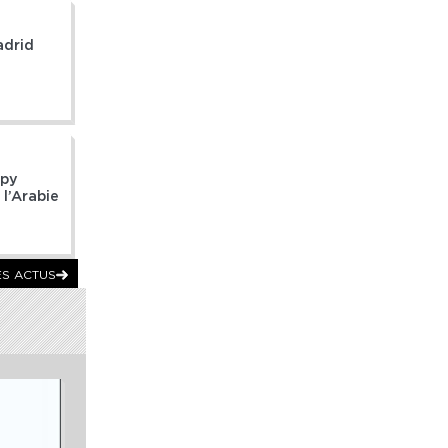
adrid
opy
 l’Arabie
ES ACTUS