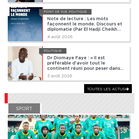
POINT DE VUE
,
POLITIQUE
Note de lecture : Les mots
façonnent le monde. Discours et
diplomatie (Par El Hadji Cheikh
Diop)
4 août 2026
POLITIQUE
Dr Diomaye Faye : « Il est
préférable d’avoir tout le
continent réuni pour peser dans
les grandes décisions du monde »
3 août 2026
TOUTES LES ACTUS
SPORT