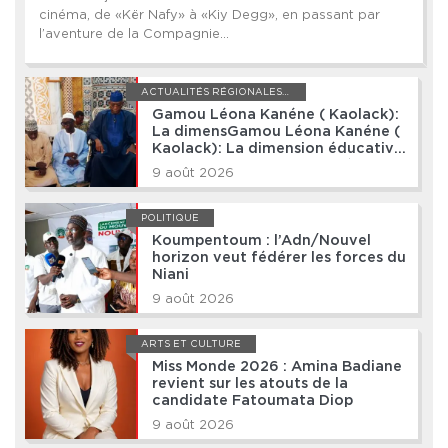
cinéma, de «Kër Nafy» à «Kiy Degg», en passant par
l’aventure de la Compagnie...
ACTUALITÉS RÉGIONALES QUOTIDIENNES
Gamou Léona Kanéne ( Kaolack):
La dimensGamou Léona Kanéne (
Kaolack): La dimension éducative
et spirituelle au cœur de l’édition
9 août 2026
2026 ion éducative et spirituelle
au cœur de l’édition 2026 !
POLITIQUE
Koumpentoum : l’Adn/Nouvel
horizon veut fédérer les forces du
Niani
9 août 2026
ARTS ET CULTURE
Miss Monde 2026 : Amina Badiane
revient sur les atouts de la
candidate Fatoumata Diop
9 août 2026