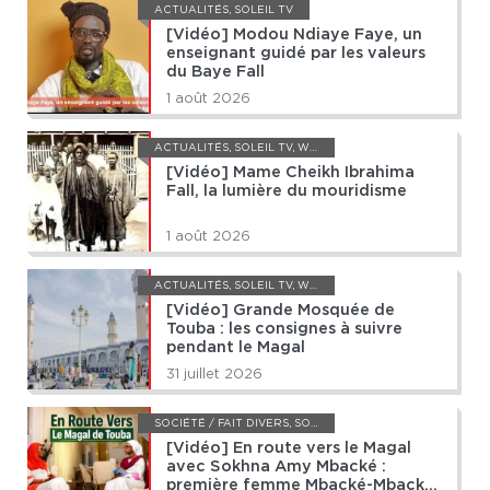
ACTUALITÉS
,
SOLEIL TV
[Vidéo] Modou Ndiaye Faye, un
enseignant guidé par les valeurs
du Baye Fall
1 août 2026
ACTUALITÉS
,
SOLEIL TV
,
WEB TV
[Vidéo] Mame Cheikh Ibrahima
Fall, la lumière du mouridisme
1 août 2026
ACTUALITÉS
,
SOLEIL TV
,
WEB TV
[Vidéo] Grande Mosquée de
Touba : les consignes à suivre
pendant le Magal
31 juillet 2026
SOCIÉTÉ / FAIT DIVERS
,
SOLEIL TV
[Vidéo] En route vers le Magal
avec Sokhna Amy Mbacké :
première femme Mbacké-Mbacké