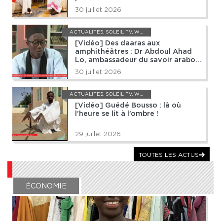
directrice et ambassadrice…
30 juillet 2026
ACTUALITÉS
,
SOLEIL TV
,
WEB TV
[Vidéo] Des daaras aux
amphithéâtres : Dr Abdoul Ahad
Lo, ambassadeur du savoir arabo-
islamique
30 juillet 2026
ACTUALITÉS
,
SOLEIL TV
,
WEB TV
[Vidéo] Guédé Bousso : là où
l’heure se lit à l’ombre !
29 juillet 2026
TOUTES LES ACTUS
ÉCONOMIE