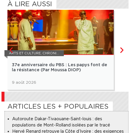
À LIRE AUSSI
ARTS ET CULTURE
,
CHRONIQUE
ARTS 
37e anniversaire du PBS : Les papys font de
Le t
la résistance (Par Moussa DIOP)
hér
9 août 2026
9 ao
ARTICLES LES + POPULAIRES
Autoroute Dakar-Tivaouane-Saint-louis : des
populations de Mont-Rolland isolées par le tracé
Hervé Renard retrouve la Côte d’Ivoire : des exigences