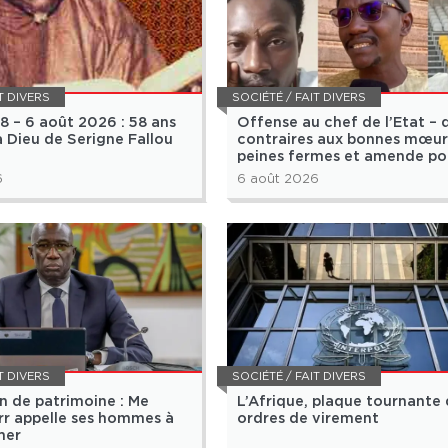
T DIVERS
SOCIÉTÉ / FAIT DIVERS
8 – 6 août 2026 : 58 ans
Offense au chef de l’Etat – 
à Dieu de Serigne Fallou
contraires aux bonnes mœurs
peines fermes et amende po
Lamignou Darou et ses co-p
6
6 août 2026
T DIVERS
SOCIÉTÉ / FAIT DIVERS
n de patrimoine : Me
L’Afrique, plaque tournante
r appelle ses hommes à
ordres de virement
mer