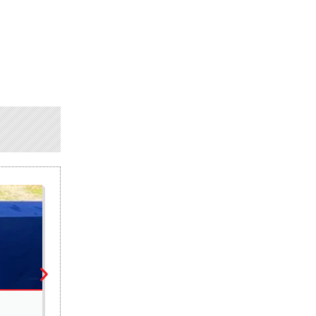
ARTS ET CULTURE
Nouvel EP « Mayko Loolou » : Dip Doundou Guiss r