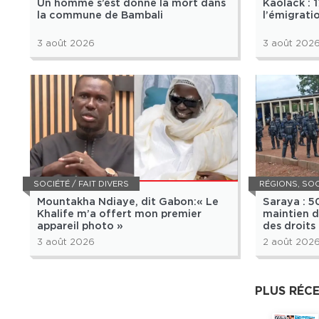
Un homme s’est donné la mort dans
Kaolack : 
la commune de Bambali
l’émigratio
3 août 2026
3 août 202
SOCIÉTÉ / FAIT DIVERS
RÉGIONS
,
SOCIÉ
Mountakha Ndiaye, dit Gabon:« Le
Saraya : 
Khalife m’a offert mon premier
maintien d
appareil photo »
des droits
3 août 2026
2 août 202
PLUS RÉC