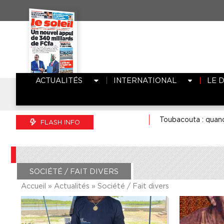
ACTUALITÉS
INTERNATIONAL
LE 
Toubacouta : quand l’ostréicult
FLASH INFO
SOCIÉTÉ / FAIT DIVERS
Accueil
»
Actualités
»
Société / Fait divers