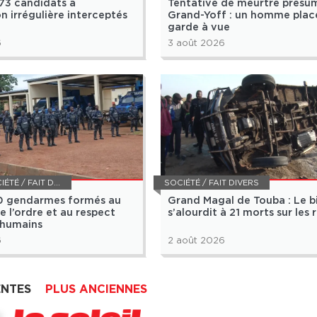
173 candidats à
Tentative de meurtre présu
n irrégulière interceptés
Grand-Yoff : un homme plac
garde à vue
6
3 août 2026
TÉ / FAIT DIVERS
SOCIÉTÉ / FAIT DIVERS
50 gendarmes formés au
Grand Magal de Touba : Le b
e l’ordre et au respect
s’alourdit à 21 morts sur les 
 humains
6
2 août 2026
ENTES
PLUS ANCIENNES