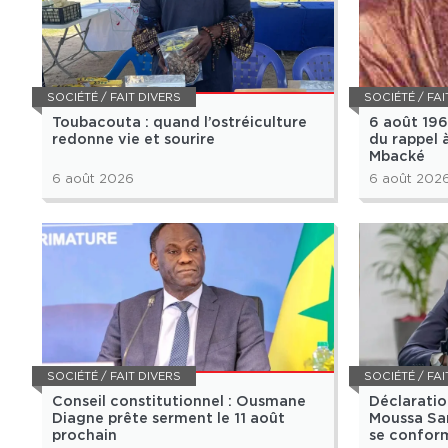
SOCIÉTÉ / FAIT DIVERS
SOCIÉTÉ / FAI
Toubacouta : quand l’ostréiculture
6 août 196
redonne vie et sourire
du rappel 
Mbacké
6 août 2026
6 août 202
SOCIÉTÉ / FAIT DIVERS
SOCIÉTÉ / FAI
Conseil constitutionnel : Ousmane
Déclaratio
Diagne prête serment le 11 août
Moussa Sar
prochain
se confor