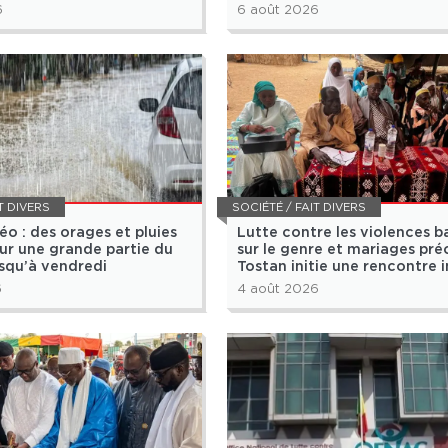
6
6 août 2026
T DIVERS
SOCIÉTÉ / FAIT DIVERS
éo : des orages et pluies
Lutte contre les violences b
ur une grande partie du
sur le genre et mariages pré
squ’à vendredi
Tostan initie une rencontre i
villageoise à Pathé Bàdio
6
4 août 2026