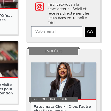
Inscrivez-vous à la
newsletter du Soleil et
recevez directement les
l’Ofnac
actus dans votre boîte
 des
mail!
GO
ENQUÊTES
 visite
ss pour
tention
POLITIQUE
,
TRAIT POUR TRAIT
Fatoumata Cheikh Diop, l’autre
chantier d’une vie