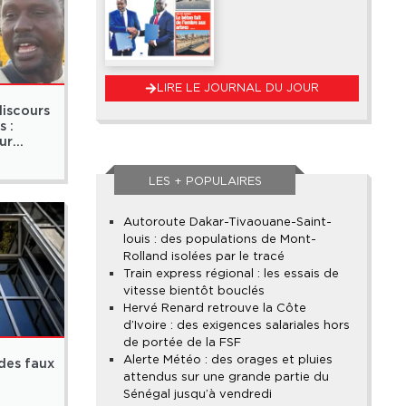
LIRE LE JOURNAL DU JOUR
discours
 :
ur
révenus
LES + POPULAIRES
Autoroute Dakar-Tivaouane-Saint-
louis : des populations de Mont-
Rolland isolées par le tracé
Train express régional : les essais de
vitesse bientôt bouclés
Hervé Renard retrouve la Côte
d’Ivoire : des exigences salariales hors
de portée de la FSF
Alerte Météo : des orages et pluies
 des faux
attendus sur une grande partie du
Sénégal jusqu’à vendredi