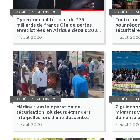
SOCIÉTÉ / FAIT DIVERS
SOCIÉTÉ / FAI
Cybercriminalité : plus de 275
Touba : u
milliards de francs Cfa de pertes
pour répon
enregistrées en Afrique depuis 2024
sécuritaire
(Interpol)
4 août 2026
4 août 202
SOCIÉTÉ / FAIT DIVERS
SOCIÉTÉ / FAI
Médina : vaste opération de
Ziguinchor
sécurisation, plusieurs étrangers
migrants v
interpellés lors d’une descente
démantelé,
policière
4 août 2026
4 août 202