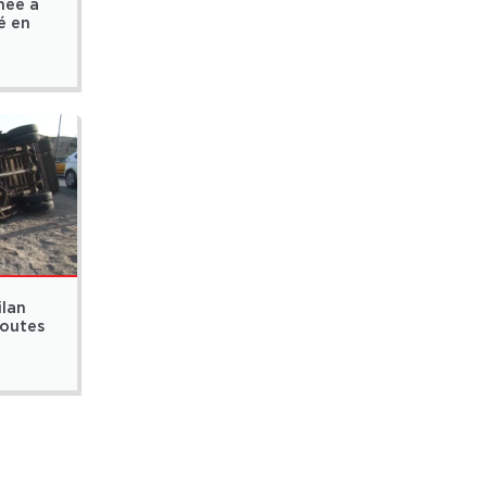
mée à
é en
ilan
routes