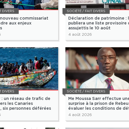
T DIVERS
SOCIÉTÉ / FAIT DIVERS
n nouveau commissariat
Déclaration de patrimoine : 
dre aux enjeux
publiera une liste provisoire
s
assujettis le 10 août
6
4 août 2026
T DIVERS
SOCIÉTÉ / FAIT DIVERS
 : un réseau de trafic de
Me Moussa Sarr effectue une
ers les Canaries
surprise à la prison de Rebeu
 six personnes déférées
évaluer les conditions de dé
6
4 août 2026