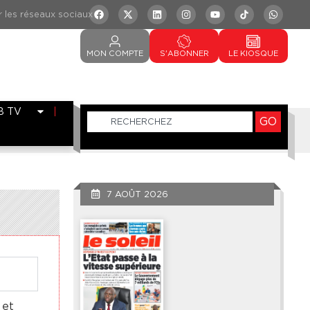
MON
COMPTE
S'ABONNER
LE
KIOSQUE
B TV
GO
7 AOÛT 2026
 et