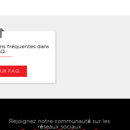
ons fréquentes dans
AQ.
X F.A.Q.
Rejoignez notre communauté sur les
réseaux sociaux