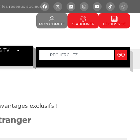
MON
COMPTE
S'ABONNER
LE
KIOSQUE
B TV
GO
antages exclusifs !
étranger