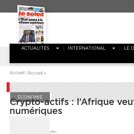
ACTUALITÉS
INTERNATIONAL
LE 
Accueil /
Accueil
»
ÉCONOMIE
Crypto-actifs : l’Afrique ve
numériques