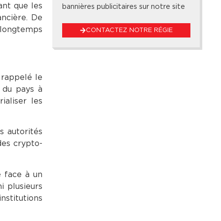
ant que les
bannières publicitaires sur notre site
ancière. De
s longtemps
CONTACTEZ NOTRE RÉGIE
 rappelé le
 du pays à
aliser les
s autorités
des crypto-
e face à un
i plusieurs
stitutions