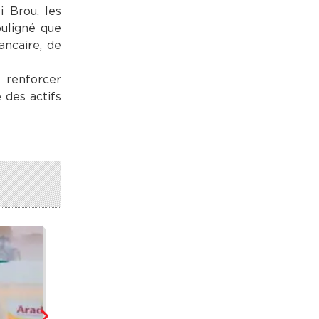
i Brou, les
ouligné que
ancaire, de
 renforcer
e des actifs