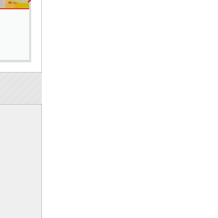
ÉCONOMIE
PACASEN : près de 1,5 milliard FCFA investis d
6 août 2026