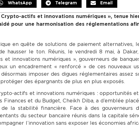
WhatsApp
Telegram
Email
« Crypto-actifs et innovations numériques », tenue hie
plaidé pour une harmonisation des réglementations af
ique en quête de solutions de paiement alternatives, l
 de hausser le ton. Réunis, le vendredi 8 mai, à Dakar,
ifs et innovations numériques », gouverneurs de banque
voeux un encadrement « renforcé » de ces nouveaux us
nt désormais imposer des digues réglementaires assez s
t protéger des épargnants de plus en plus exposés.
ypto-actifs et innovations numériques : opportunités et
des Finances et du Budget, Cheikh Diba, a d’emblée placé
 de la stabilité financière. Face à des gouverneurs 
entants du secteur bancaire réunis dans la capitale séné
ompagner l’innovation sans exposer les économies afric