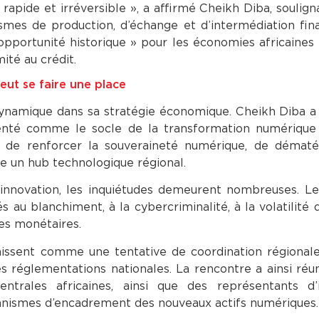
apide et irréversible », a affirmé Cheikh Diba, soulign
mes de production, d’échange et d’intermédiation fin
e opportunité historique » pour les économies africaine
ité au crédit.
eut se faire une place
dynamique dans sa stratégie économique. Cheikh Diba a
enté comme le socle de la transformation numérique
de renforcer la souveraineté numérique, de dématéri
e un hub technologique régional.
d’innovation, les inquiétudes demeurent nombreuses. Le
 au blanchiment, à la cybercriminalité, à la volatilité 
ues monétaires.
aissent comme une tentative de coordination régional
 réglementations nationales. La rencontre a ainsi réun
trales africaines, ainsi que des représentants d’in
canismes d’encadrement des nouveaux actifs numériques.