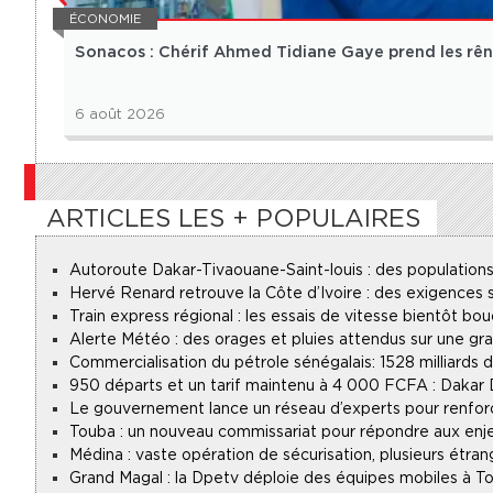
ÉCONOMIE
Sonacos : Chérif Ahmed Tidiane Gaye prend les rêne
6 août 2026
ARTICLES LES + POPULAIRES
Autoroute Dakar-Tivaouane-Saint-louis : des populations
Hervé Renard retrouve la Côte d’Ivoire : des exigences s
Train express régional : les essais de vitesse bientôt bou
Alerte Météo : des orages et pluies attendus sur une gr
Commercialisation du pétrole sénégalais : 1528 milliards
950 départs et un tarif maintenu à 4 000 FCFA : Dakar
Le gouvernement lance un réseau d’experts pour renforce
Touba : un nouveau commissariat pour répondre aux enje
Médina : vaste opération de sécurisation, plusieurs étran
Grand Magal : la Dpetv déploie des équipes mobiles à To