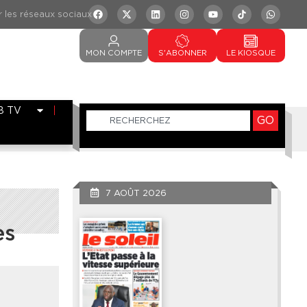
MON
COMPTE
S'ABONNER
LE
KIOSQUE
B TV
GO
7 AOÛT 2026
es