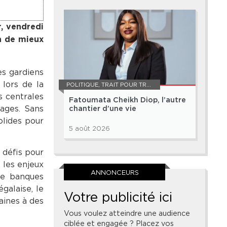
r, vendredi
in de mieux
es gardiens
 lors de la
POLITIQUE
,
TRAIT POUR TRAIT
s centrales
Fatoumata Cheikh Diop, l’autre
ages. Sans
chantier d’une vie
olides pour
5 août 2026
 défis pour
 les enjeux
ANNONCEURS
de banques
galaise, le
Votre publicité ici
aines à des
Vous voulez atteindre une audience
ciblée et engagée ? Placez vos