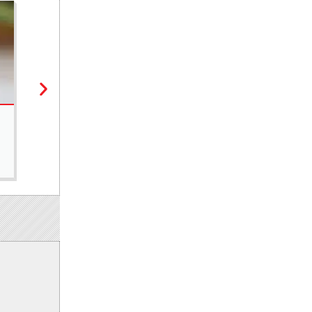
ÉCONOMIE
Appui aux Pme sénégalaises : l’Adepme et la Jica cons
7 août 2026