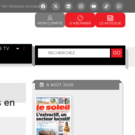
MON
COMPTE
S'ABONNER
LE
KIOSQUE
B TV
GO
8 AOÛT 2026
s en