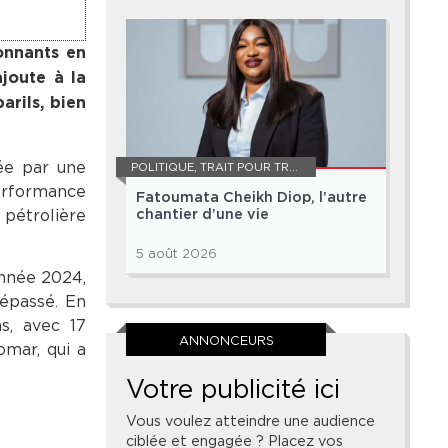
ionnants en
joute à la
arils, bien
ée par une
POLITIQUE
,
TRAIT POUR TRAIT
performance
Fatoumata Cheikh Diop, l’autre
 pétrolière
chantier d’une vie
5 août 2026
année 2024,
dépassé. En
ns, avec 17
ANNONCEURS
omar, qui a
Votre publicité ici
Vous voulez atteindre une audience
ciblée et engagée ? Placez vos