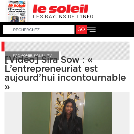
LES RAYONS DE L’INFO
GO
ÉCONOMIE
,
SOLEIL TV
[Vidéo] Sira Sow : «
L’entrepreneuriat est
aujourd’hui incontournable
»