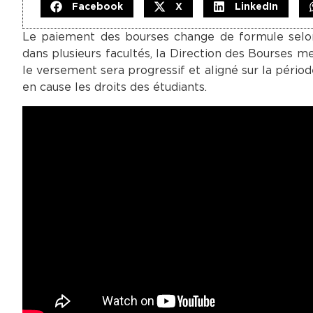
Facebook
X
LinkedIn
Le paiement des bourses change de formule selon
dans plusieurs facultés, la Direction des Bourses me
le versement sera progressif et aligné sur la périod
en cause les droits des étudiants.