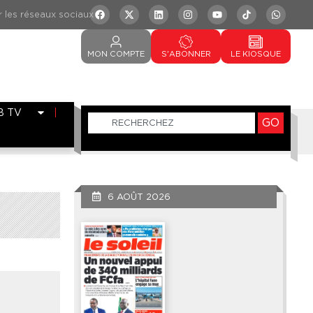
MON
COMPTE
S'ABONNER
LE
KIOSQUE
B TV
GO
6 AOÛT 2026