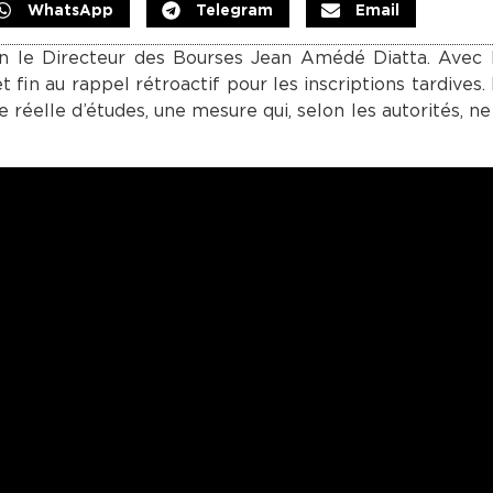
WhatsApp
Telegram
Email
 le Directeur des Bourses Jean Amédé Diatta. Avec l
t fin au rappel rétroactif pour les inscriptions tardives.
e réelle d’études, une mesure qui, selon les autorités, n