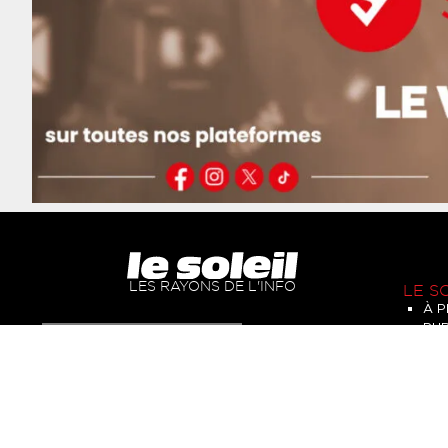
LES RAYONS DE L'INFO
LE S
À 
PUB
MON COMPTE
NO
POL
S'ABONNER
CON
CG
LE KIOSQUE
ME
F.A.