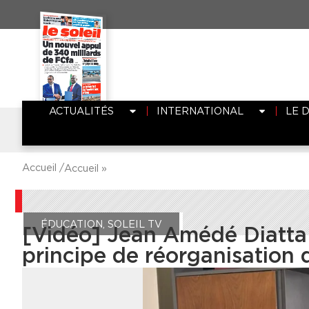
ACTUALITÉS
INTERNATIONAL
LE 
Accueil /
Accueil
»
ÉDUCATION
,
SOLEIL TV
[Vidéo] Jean Amédé Diatta :
principe de réorganisation