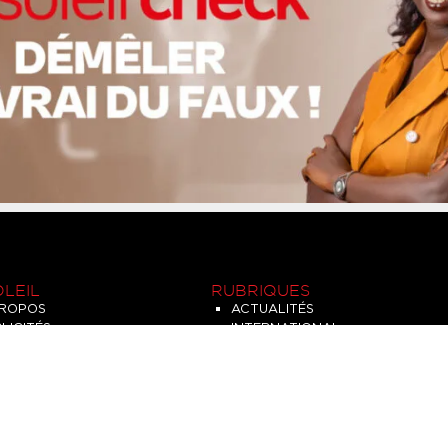
OLEIL
RUBRIQUES
PROPOS
ACTUALITÉS
LICITÉS
INTERNATIONAL
US CONTACTER
LE DÉCODEUR
ITIQUE DE
ENQUÊTES
FIDENTIALITÉS
OPINIONS
V
WEB TV
NTIONS LÉGALES
Q.