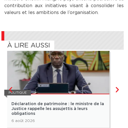
contribution aux initiatives visant à consolider les
valeurs et les ambitions de l’organisation.
À LIRE AUSSI
POLITIQUE
POLIT
Déclaration de patrimoine : le ministre de la
Pap
Justice rappelle les assujettis à leurs
de t
obligations
6 août 2026
5 ao