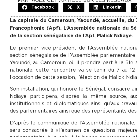
PARTAGEZ CET ARTICLE SUR LES RÉSEAUX
Facebook
X
LinkedIn
La capitale du Cameroun, Yaoundé, accueille, du 7 
Francophonie (Apf). L’Assemblée nationale du Sén
de la section sénégalaise de l’Apf, Malick Ndiaye.
Le premier vice-président de l’Assemblée nationa
section sénégalaise de l’Assemblée parlementaire 
Yaoundé, au Cameroun, où il prendra part à la 51e
nationale, cette rencontre va se tenir du 7 au 12
l’occasion de cette session, l’élection de Malick Ndi
Son installation, qui honore le Sénégal, consacre a
Ndiaye participera, d’après la même source, au
institutionnels et diplomatiques ainsi qu’aux trav
des parlementaires ainsi que des représentants des 
D’après le communiqué de l’Assemblée nationale, 
sera consacrée à « l’examen de questions majeure