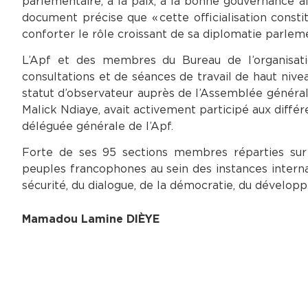
parlementaire, à la paix, à la bonne gouvernance 
document précise que « cette officialisation cons
conforter le rôle croissant de sa diplomatie parleme
L’Apf et des membres du Bureau de l’organisat
consultations et de séances de travail de haut nive
statut d’observateur auprès de l’Assemblée généra
Malick Ndiaye, avait activement participé aux diffé
déléguée générale de l’Apf.
Forte de ses 95 sections membres réparties sur 
peuples francophones au sein des instances interna
sécurité, du dialogue, de la démocratie, du dévelop
Mamadou Lamine DIÈYE