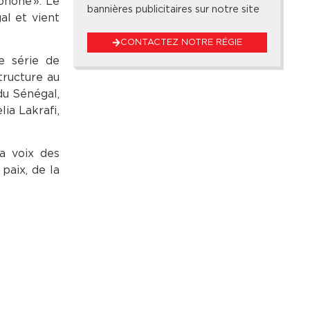
phone ». Le
bannières publicitaires sur notre site
al et vient
CONTACTEZ NOTRE RÉGIE
e série de
tructure au
du Sénégal,
ia Lakrafi,
a voix des
paix, de la