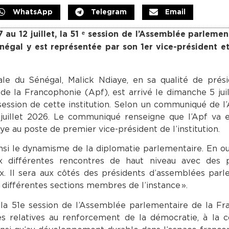
WhatsApp
Telegram
Email
au 12 juillet, la 51 ᵉ session de l’Assemblée parlemen
égal y est représentée par son 1er vice-président et
le du Sénégal, Malick Ndiaye, en sa qualité de prési
de la Francophonie (Apf), est arrivé le dimanche 5 jui
 session de cette institution. Selon un communiqué de 
 juillet 2026. Le communiqué renseigne que l’Apf va e
aye au poste de premier vice-président de l’institution.
insi le dynamisme de la diplomatie parlementaire. En ou
x différentes rencontres de haut niveau avec des p
aux. Il sera aux côtés des présidents d’assemblées parl
différentes sections membres de l’instance ».
la 51e session de l’Assemblée parlementaire de la Fr
s relatives au renforcement de la démocratie, à la c