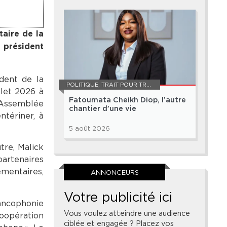
taire de la
 président
dent de la
POLITIQUE
,
TRAIT POUR TRAIT
llet 2026 à
Fatoumata Cheikh Diop, l’autre
l’Assemblée
chantier d’une vie
ntériner, à
5 août 2026
tre, Malick
artenaires
ementaires,
ANNONCEURS
Votre publicité ici
ancophonie
Vous voulez atteindre une audience
oopération
ciblée et engagée ? Placez vos