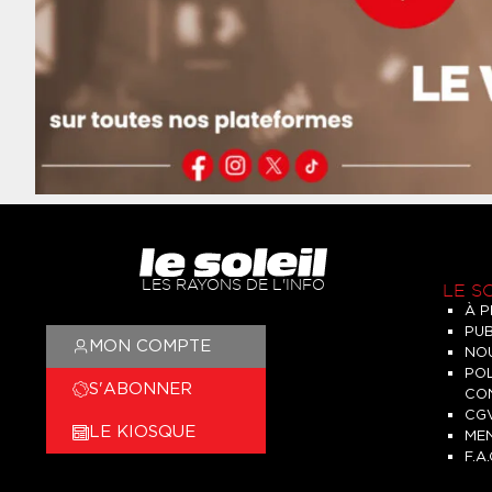
LES RAYONS DE L'INFO
LE S
À 
PUB
MON COMPTE
NO
POL
S'ABONNER
CON
CG
LE KIOSQUE
ME
F.A.