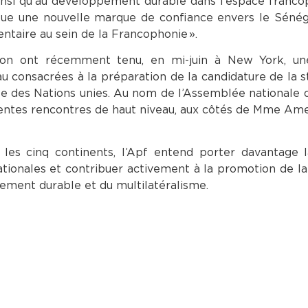
ainsi qu’au développement durable dans l’espace franco
titue une nouvelle marque de confiance envers le Sénég
ntaire au sein de la Francophonie ».
ion ont récemment tenu, en mi-juin à New York, un
au consacrées à la préparation de la candidature de la s
le des Nations unies. Au nom de l’Assemblée nationale 
rentes rencontres de haut niveau, aux côtés de Mme Amel
les cinq continents, l’Apf entend porter davantage l
tionales et contribuer activement à la promotion de la 
pement durable et du multilatéralisme.