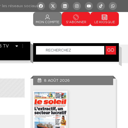
MON
COMPTE
S'ABONNER
LE
KIOSQUE
B TV
GO
8 AOÛT 2026