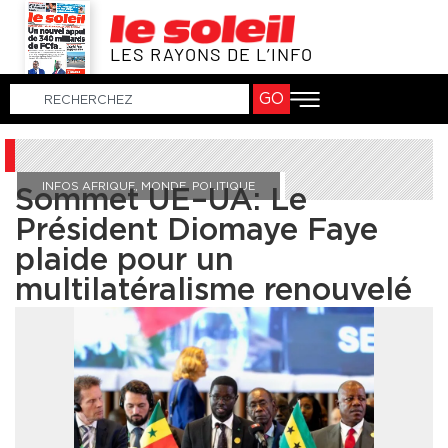
LES RAYONS DE L’INFO
GO
INFOS AFRIQUE
,
MONDE
,
POLITIQUE
Sommet UE–UA: Le
Président Diomaye Faye
plaide pour un
multilatéralisme renouvelé