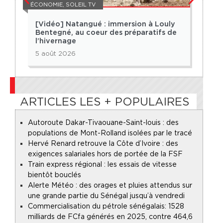
ÉCONOMIE
,
SOLEIL TV
ACTUA
[Vidéo] Natangué : immersion à Louly
[Vi
Bentegné, au coeur des préparatifs de
Mbac
l’hivernage
vill
5 août 2026
1 ao
ARTICLES LES + POPULAIRES
Autoroute Dakar-Tivaouane-Saint-louis : des
populations de Mont-Rolland isolées par le tracé
Hervé Renard retrouve la Côte d’Ivoire : des
exigences salariales hors de portée de la FSF
Train express régional : les essais de vitesse
bientôt bouclés
Alerte Météo : des orages et pluies attendus sur
une grande partie du Sénégal jusqu’à vendredi
Commercialisation du pétrole sénégalais : 1528
milliards de FCfa générés en 2025, contre 464,6