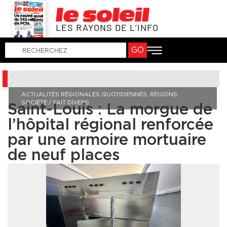
LES RAYONS DE L’INFO
GO
ACTUALITÉS RÉGIONALES QUOTIDIENNES
,
RÉGIONS
,
SOCIÉTÉ / FAIT DIVERS
Saint-Louis : La morgue de
l’hôpital régional renforcée
par une armoire mortuaire
de neuf places