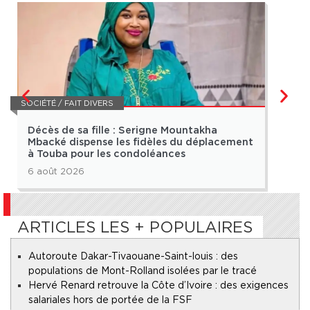
SOCIÉTÉ / FAIT DIVERS
SOCIÉT
Décès de sa fille : Serigne Mountakha
Pénu
Mbacké dispense les fidèles du déplacement
urg
à Touba pour les condoléances
6 août 2026
6 ao
ARTICLES LES + POPULAIRES
Autoroute Dakar-Tivaouane-Saint-louis : des
populations de Mont-Rolland isolées par le tracé
Hervé Renard retrouve la Côte d’Ivoire : des exigences
salariales hors de portée de la FSF