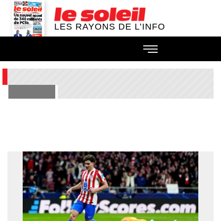
LES RAYONS DE L’INFO
SPORTS
Foot : L’Atlético a refusé une
offre de 150 millions d’euros
du Real pour Julian Alvarez
(club)