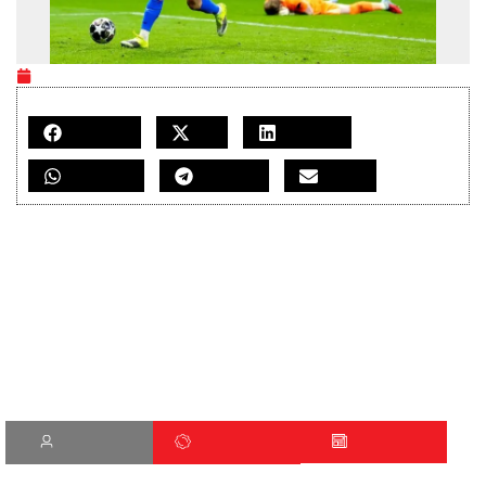
mardi 9 juin 2026
PARTAGEZ CET ARTICLE SUR LES RÉSEAUX
Facebook
X
LinkedIn
WhatsApp
Telegram
Email
L’Atlético de Madrid a refusé une offre de 150 millions
d’euros proposée par le Real Madrid pour le transfert
de l’attaquant argentin Julian Alvarez, a annoncé mardi
le Real dans un communiqué.
Champion du monde avec l’Argentine en 2022, passé par
Manchester City, Alvarez, 26 ans, a rejoint l’Atlético à l’été
2024. Il est sous contrat avec les Colchoneros jusqu’en
juin 2030, avec une clause libératoire fixée à 500 millions
d’euros.
COMPTE
S'ABONNER
KIOSQUE
Présent dans le groupe de l’Argentine pour le Mondial