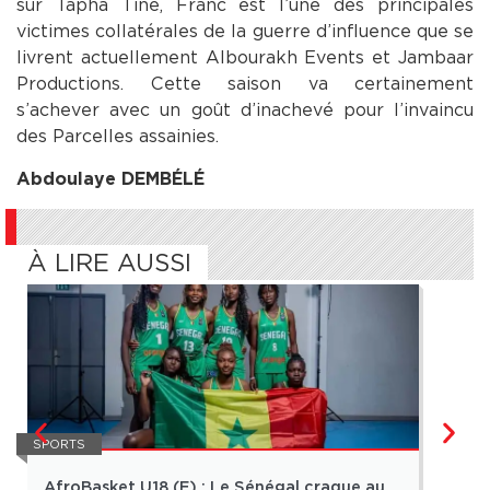
sur Tapha Tine, Franc est l’une des principales
victimes collatérales de la guerre d’influence que se
livrent actuellement Albourakh Events et Jambaar
Productions. Cette saison va certainement
s’achever avec un goût d’inachevé pour l’invaincu
des Parcelles assainies.
Abdoulaye DEMBÉLÉ
À LIRE AUSSI
SPORTS
SPORT
AfroBasket U18 (F) : Le Sénégal craque au
Quel