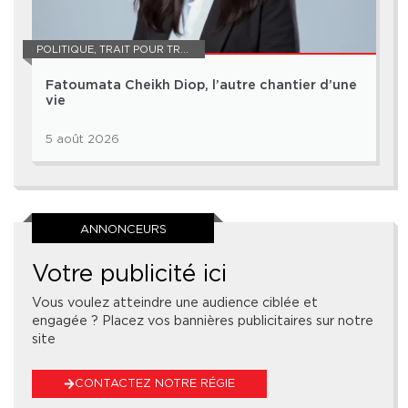
POLITIQUE
,
TRAIT POUR TRAIT
Fatoumata Cheikh Diop, l’autre chantier d’une
vie
5 août 2026
ANNONCEURS
Votre publicité ici
Vous voulez atteindre une audience ciblée et
engagée ? Placez vos bannières publicitaires sur notre
site
CONTACTEZ NOTRE RÉGIE