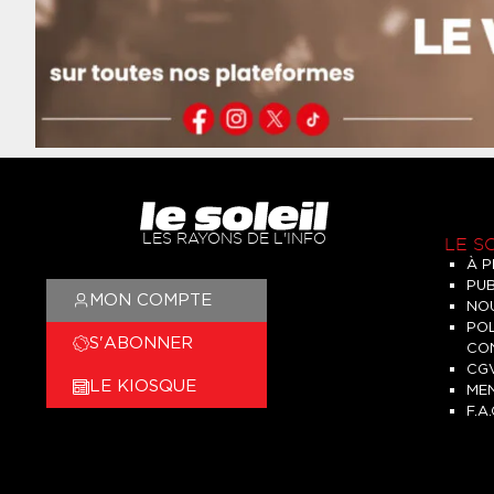
LES RAYONS DE L'INFO
LE S
À 
PUB
MON COMPTE
NO
POL
S'ABONNER
CON
CG
LE KIOSQUE
ME
F.A.