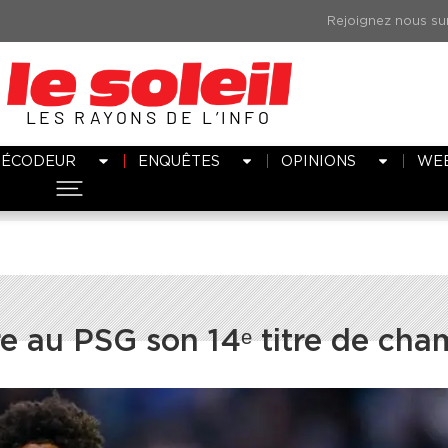
LES RAYONS DE L’INFO
DÉCODEUR
ENQUÊTES
OPINIONS
WE
re au PSG son 14ᵉ titre de ch