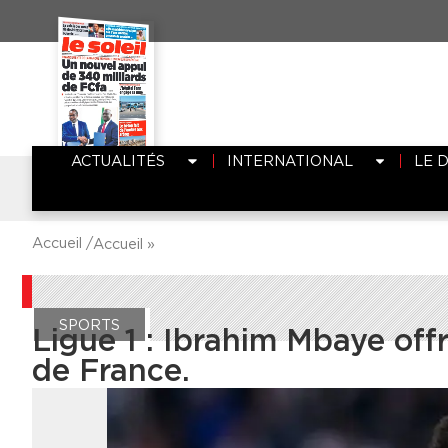
ACTUALITÉS
INTERNATIONAL
LE 
Accueil /
Accueil
»
SPORTS
Ligue 1 : Ibrahim Mbaye off
de France.