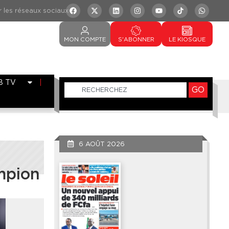
MON
COMPTE
S'ABONNER
LE
KIOSQUE
B TV
GO
6 AOÛT 2026
ampion