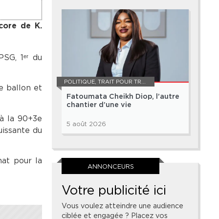
core de K.
PSG, 1ᵉʳ du
POLITIQUE
,
TRAIT POUR TRAIT
e ballon et
Fatoumata Cheikh Diop, l’autre
chantier d’une vie
à la 90+3e
5 août 2026
uissante du
nat pour la
ANNONCEURS
Votre publicité ici
Vous voulez atteindre une audience
ciblée et engagée ? Placez vos