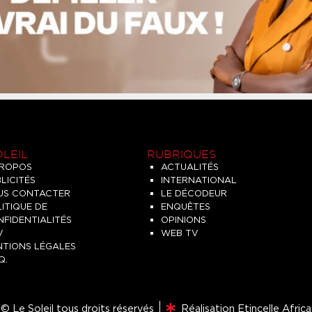
OLEIL
RUBRIQUES
PROPOS
ACTUALITÉS
LICITÉS
INTERNATIONAL
US CONTACTER
LE DÉCODEUR
ITIQUE DE
ENQUÊTES
FIDENTIALITÉS
OPINIONS
V
WEB TV
NTIONS LÉGALES
Q.
© Le Soleil tous droits réservés
Réalisation Etincelle Africa