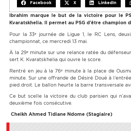
Facebook
X
LinkedIn
Ibrahim marque le but de la victoire pour le P
Kvaratskhelia. Il permet au PSG d’être champion de
Pour la 33ᵉ journée de Ligue 1, le RC Lens, deuxi
championnat, ce mercredi 13 mai.
À la 29ᵉ minute sur une relance ratée du défenseu
sert K. Kvaratskhelia qui ouvre le score.
Rentré en jeu à la 76ᵉ minute à la place de Ous
minute. Sur une offrande de Désiré Doué à l’entré
pied droit. Le ballon heurte la barre transversale av
Ce but scelle la victoire du club parisien qui n’
deuxième fois consécutive.
Cheikh Ahmed Tidiane Ndome (Stagiaire)