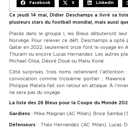
Facebook
X
LinkedIn
Ce jeudi 14 mai, Didier Deschamps a livré sa li
plusieurs stars du football mondial, mais aussi qu
Placés dans le groupe I, les Bleus débuteront leur t
Norvège. Pour relever ce défi, Deschamps a opté p
Qatar en 2022, seulement onze font le voyage en
Thuram ou encore Lucas Hernandez. Les autres plac
Michael Olise, Désiré Doué ou Manu Koné.
Côté surprises, trois noms retiennent l’attention
convocation comme troisième portier ; Maxence La
Philippe Mateta fait son retour en attaque. À l’inve
ne sera pas du voyage.
La liste des 26 Bleus pour la Coupe du Monde 202
: Mike Maignan (AC Milan), Brice Samba (
Gardiens
: Théo Hernandez (AC Milan), Lucas Di
Défenseurs