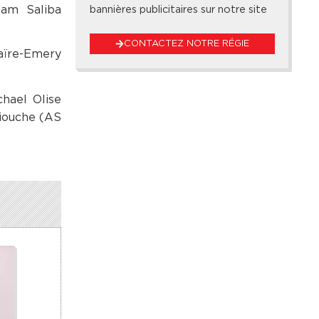
iam Saliba
bannières publicitaires sur notre site
CONTACTEZ NOTRE RÉGIE
aïre-Emery
hael Olise
liouche (AS