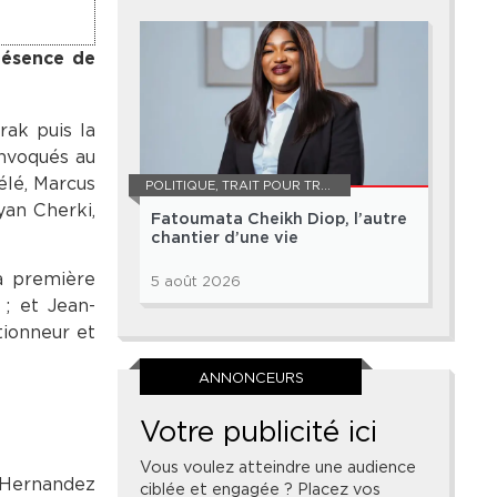
résence de
rak puis la
onvoqués au
lé, Marcus
POLITIQUE
,
TRAIT POUR TRAIT
yan Cherki,
Fatoumata Cheikh Diop, l’autre
chantier d’une vie
sa première
5 août 2026
; et Jean-
tionneur et
ANNONCEURS
Votre publicité ici
Vous voulez atteindre une audience
s Hernandez
ciblée et engagée ? Placez vos