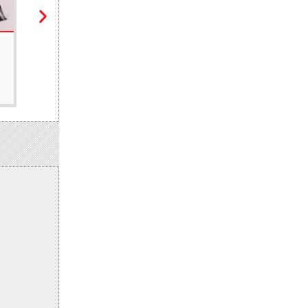
SPORTS
AfroBasket U18 (F) : le Sénégal défait par le Camerou
5 août 2026