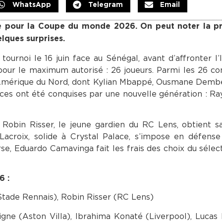
WhatsApp
Telegram
Email
ste pour la Coupe du monde 2026. On peut noter la p
elques surprises.
ournoi le 16 juin face au Sénégal, avant d’affronter l’I
our le maximum autorisé : 26 joueurs. Parmi les 26 c
 Amérique du Nord, dont Kylian Mbappé, Ousmane Dembé
es ont été conquises par une nouvelle génération : Ra
 : Robin Risser, le jeune gardien du RC Lens, obtient 
croix, solide à Crystal Palace, s’impose en défense 
rse, Eduardo Camavinga fait les frais des choix du sélec
6 :
Stade Rennais), Robin Risser (RC Lens)
gne (Aston Villa), Ibrahima Konaté (Liverpool), Luca