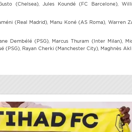
Gusto (Chelsea), Jules Koundé (FC Barcelone), Will
uaméni (Real Madrid), Manu Koné (AS Roma), Warren Z
ne Dembélé (PSG), Marcus Thuram (Inter Milan), Mic
ué (PSG), Rayan Cherki (Manchester City), Maghnès Ak