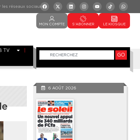
MON
COMPTE
S'ABONNER
LE
KIOSQUE
B TV
GO
6 AOÛT 2026
le