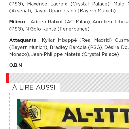
(PSG), Maxence Lacroix (Crystal Palace), Malo 
(Arsenal), Dayot Upamecano (Bayern Munich)
: Adrien Rabiot (AC Milan), Aurélien Tcho
Milieux
(PSG), N’Golo Kanté (Fenerbahçe)
: Kylian Mbappé (Real Madrid), Ousma
Attaquants
(Bayern Munich), Bradley Barcola (PSG), Désiré Do
Monaco), Jean-Philippe Mateta (Crystal Palace)
O.B.N
À LIRE AUSSI