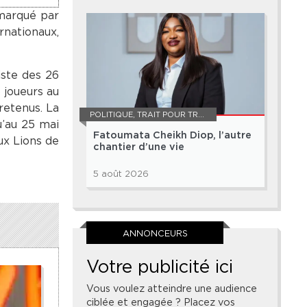
 marqué par
rnationaux,
iste des 26
 joueurs au
retenus. La
POLITIQUE
,
TRAIT POUR TRAIT
u’au 25 mai
Fatoumata Cheikh Diop, l’autre
ux Lions de
chantier d’une vie
5 août 2026
ANNONCEURS
Votre publicité ici
Vous voulez atteindre une audience
ciblée et engagée ? Placez vos