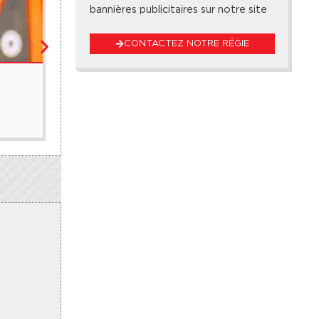
bannières publicitaires sur notre site
CONTACTEZ NOTRE RÉGIE
SPORTS
Teungueth hérite du Fc Canchungo, Diambars au 
7 août 2026