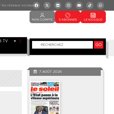
MON
COMPTE
S'ABONNER
LE
KIOSQUE
B TV
GO
7 AOÛT 2026