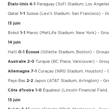
Paraguay (SoFi Stadium, Los Angele
États-Unis 4-1
Qatar
Suisse (Levi’s Stadium, San Francisco) – 
1-1
13 juin
Brésil
Maroc (MetLife Stadium, New York) – Gro
1-1
14 juin
Haïti
(Gillette Stadium, Boston) – Group
0-1
Écosse
Turquie (BC Place, Vancouver) – Gro
Australie 2-0
Curaçao (NRG Stadium, Houston) – 
Allemagne 7-1
Pays-Bas
Japon (AT&T Stadium, Arlington) – Gr
2-2
Équateur (Lincoln Financial Field,
Côte d’Ivoire
1-0
15 juin