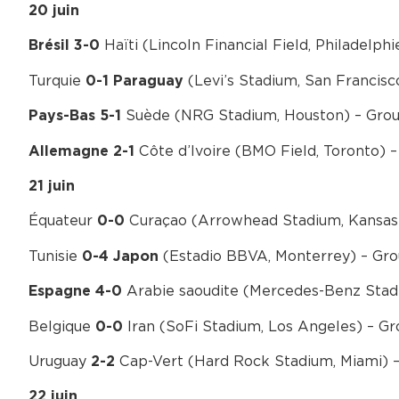
20 juin
Haïti (Lincoln Financial Field, Philadelph
Brésil 3-0
Turquie
(Levi’s Stadium, San Francisc
0-1 Paraguay
Suède (NRG Stadium, Houston) – Gro
Pays-Bas 5-1
Côte d’Ivoire (BMO Field, Toronto) 
Allemagne 2-1
21 juin
Équateur
Curaçao (Arrowhead Stadium, Kansas 
0-0
Tunisie
(Estadio BBVA, Monterrey) – Gr
0-4 Japon
Arabie saoudite (Mercedes-Benz Stadi
Espagne 4-0
Belgique
Iran (SoFi Stadium, Los Angeles) – G
0-0
Uruguay
Cap-Vert (Hard Rock Stadium, Miami) 
2-2
22 juin