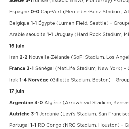
Tunisie (Estadio BBVA, Monterrey) – Gro
Suède 5-1
Espagne
Cap-Vert (Mercedes-Benz Stadium, At
0-0
Belgique
Égypte (Lumen Field, Seattle) – Group
1-1
Arabie saoudite
Uruguay (Hard Rock Stadium, Mi
1-1
16 juin
Iran
Nouvelle-Zélande (SoFi Stadium, Los Ange
2-2
Sénégal (MetLife Stadium, New York) – 
France 3-1
Irak
(Gillette Stadium, Boston) – Group
1-4 Norvège
17 juin
Algérie (Arrowhead Stadium, Kansas 
Argentine 3-0
Jordanie (Levi’s Stadium, San Francisc
Autriche 3-1
Portugal
RD Congo (NRG Stadium, Houston) – G
1-1