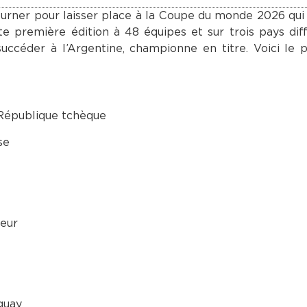
e tourner pour laisser place à la Coupe du monde 2026 qui
e première édition à 48 équipes et sur trois pays diff
succéder à l’Argentine, championne en titre. Voici l
 République tchèque
se
teur
e
guay