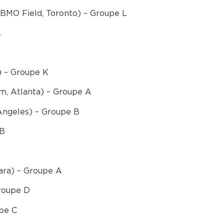
(BMO Field, Toronto) – Groupe L
L
) – Groupe K
m, Atlanta) – Groupe A
Angeles) – Groupe B
 B
ara) – Groupe A
Groupe D
upe C