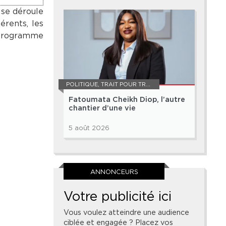
 se déroule
érents, les
e programme
POLITIQUE
,
TRAIT POUR TRAIT
Fatoumata Cheikh Diop, l’autre
chantier d’une vie
5 août 2026
ANNONCEURS
Votre publicité ici
Vous voulez atteindre une audience
ciblée et engagée ? Placez vos