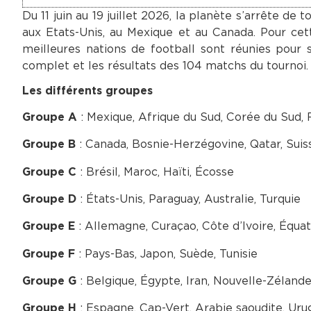
Du 11 juin au 19 juillet 2026, la planète s’arrête d
aux Etats-Unis, au Mexique et au Canada. Pour cett
meilleures nations de football sont réunies pour 
complet et les résultats des 104 matchs du tournoi.
Les différents groupes
: Mexique, Afrique du Sud, Corée du Sud,
Groupe A
: Canada, Bosnie-Herzégovine, Qatar, Suis
Groupe B
: Brésil, Maroc, Haïti, Écosse
Groupe C
: États-Unis, Paraguay, Australie, Turquie
Groupe D
: Allemagne, Curaçao, Côte d’Ivoire, Équa
Groupe E
: Pays-Bas, Japon, Suède, Tunisie
Groupe F
: Belgique, Égypte, Iran, Nouvelle-Zéland
Groupe G
: Espagne, Cap-Vert, Arabie saoudite, Uru
Groupe H