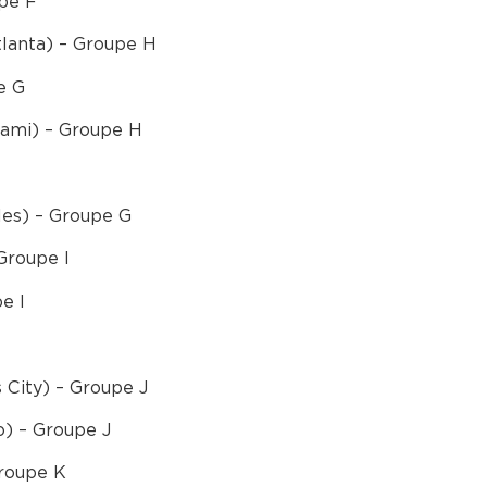
upe F
lanta) – Groupe H
e G
ami) – Groupe H
les) – Groupe G
Groupe I
e I
City) – Groupe J
o) – Groupe J
roupe K