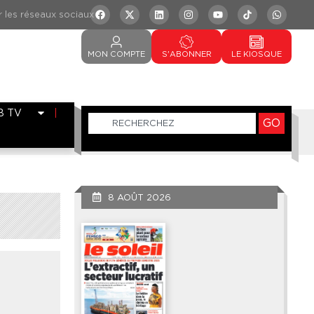
MON
COMPTE
S'ABONNER
LE
KIOSQUE
B TV
GO
8 AOÛT 2026