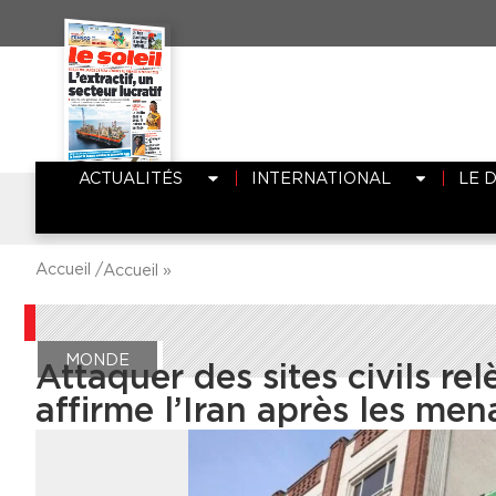
ACTUALITÉS
INTERNATIONAL
LE 
Accueil /
Accueil
»
MONDE
Attaquer des sites civils re
affirme l’Iran après les me