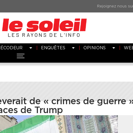
LES RAYONS DE L’INFO
DÉCODEUR
ENQUÊTES
OPINIONS
WE
lèverait de « crimes de guerre »
naces de Trump