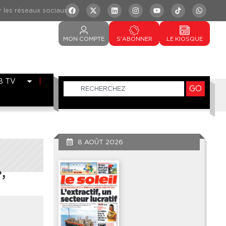
MON
COMPTE
S'ABONNER
LE
KIOSQUE
B TV
GO
8 AOÛT 2026
,