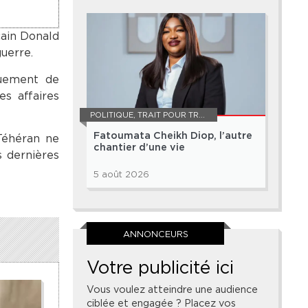
cain Donald
uerre.
quement de
s affaires
POLITIQUE
,
TRAIT POUR TRAIT
Fatoumata Cheikh Diop, l’autre
Téhéran ne
chantier d’une vie
s dernières
5 août 2026
ANNONCEURS
Votre publicité ici
Vous voulez atteindre une audience
ciblée et engagée ? Placez vos