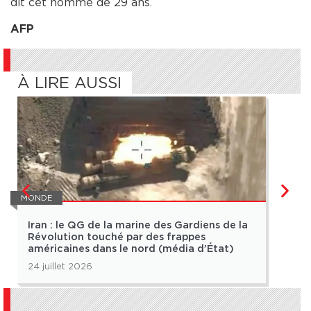
dit cet homme de 29 ans.
AFP
À LIRE AUSSI
MONDE
MOND
Iran : le QG de la marine des Gardiens de la
Was
Révolution touché par des frappes
cont
américaines dans le nord (média d’État)
men
24 juillet 2026
13 ju