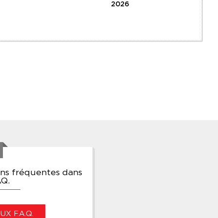
2026
ons fréquentes dans
AQ.
X F.A.Q.