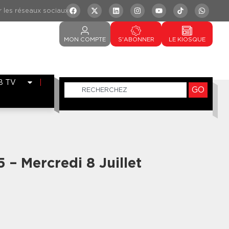
MON
COMPTE
S'ABONNER
LE
KIOSQUE
B TV
GO
5 – Mercredi 8 Juillet