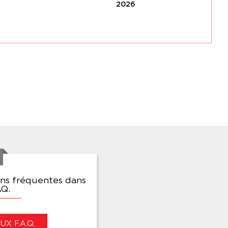
2026
ons fréquentes dans
AQ.
X F.A.Q.