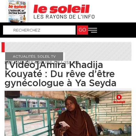
LES RAYONS DE L’INFO
GO
ACTUALITÉS
,
SOLEIL TV
LES AMBASSADEURS DE L'ISLAM
[Vidéo]Amira Khadija
Kouyaté : Du rêve d’être
gynécologue à Ya Seyda