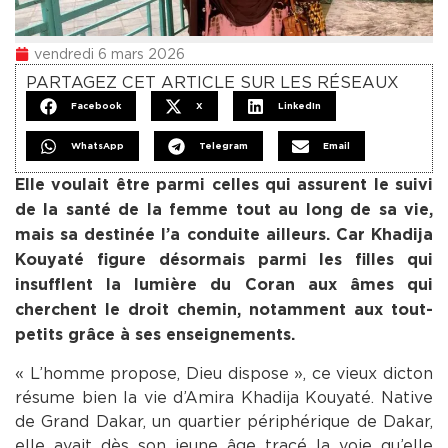
vendredi 6 mars 2026
PARTAGEZ CET ARTICLE SUR LES RÉSEAUX
Facebook
X
LinkedIn
WhatsApp
Telegram
Email
Elle voulait être parmi celles qui assurent le suivi
de la santé de la femme tout au long de sa vie,
mais sa destinée l’a conduite ailleurs. Car Khadija
Kouyaté figure désormais parmi les filles qui
insufflent la lumière du Coran aux âmes qui
cherchent le droit chemin, notamment aux tout-
petits grâce à ses enseignements.
« L’homme propose, Dieu dispose », ce vieux dicton
résume bien la vie d’Amira Khadija Kouyaté. Native
de Grand Dakar, un quartier périphérique de Dakar,
elle avait dès son jeune âge tracé la voie qu’elle