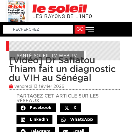
LES RAYONS DE L’INFO
GO
SANTÉ
,
SOLEIL TV
,
WEB TV
[Vidéo] Dr Safiatou
Thiam fait un diagnostic
du VIH au Sénégal
vendredi 13 février 2026
PARTAGEZ CET ARTICLE SUR LES
RÉSEAUX
Facebook
X
LinkedIn
WhatsApp
Telegram
Email