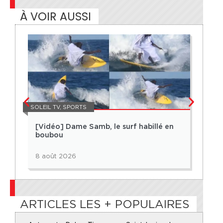
À VOIR AUSSI
SOLEIL TV
,
SPORTS
ÉCONO
[Vidéo] Dame Samb, le surf habillé en
[Vi
boubou
Bent
l’hi
8 août 2026
5 ao
ARTICLES LES + POPULAIRES