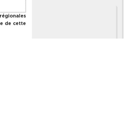
régionales
le de cette
bacounda et
de Mamadou
POLITIQUE
,
TRAIT POUR TRAIT
t à « faire
Fatoumata Cheikh Diop, l’autre
chantier d’une vie
is part aux
5 août 2026
 écrites et
 candidates
», souligne
ANNONCEURS
Votre publicité ici
 lettres et
inistère de
Vous voulez atteindre une audience
és dans les
ciblée et engagée ? Placez vos