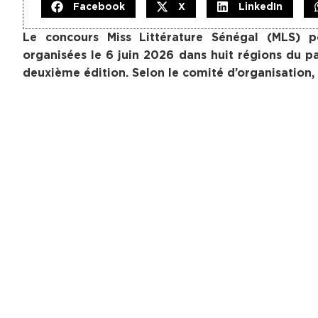
Facebook
X
LinkedIn
Le concours Miss Littérature Sénégal (MLS) po
organisées le 6 juin 2026 dans huit régions du pa
deuxième édition. Selon le comité d’organisation, 
Les épreuves se sont déroulées simultanément à D
Kaolack. Cette année, les candidates ont été év
Camara, publiée en 2024. Le choix de ce roman vis
rayonner son œuvre, perpétuer sa mémoire et soulign
Au total, 104 candidates s’étaient inscrites à cett
épreuves, tandis que 26 absences ont été enregistr
orales destinées à évaluer leur culture littéraire
retenues se sont distinguées par la qualité de leur
le communiqué.
Le processus de sélection a été supervisé à l’éch
présidente du jury national de sélection. Le comité
l’Éducation nationale, des inspections d’académie,