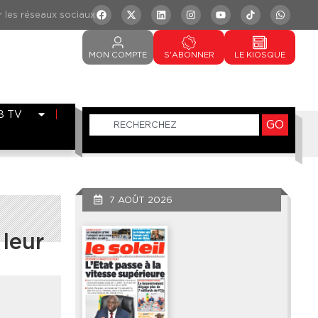
MON
COMPTE
S'ABONNER
LE
KIOSQUE
B TV
GO
7 AOÛT 2026
 leur