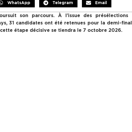
WhatsApp
Telegram
Email
ursuit son parcours. À l’issue des présélections 
ys, 31 candidates ont été retenues pour la demi-fina
cette étape décisive se tiendra le 7 octobre 2026.
akar, Matam, Thiès, Louga, Ziguinchor, Kédougou, Tam
aluées à partir de l’œuvre Le Soleil dans le ventre 
e à rendre hommage à son auteur disparu en juin 2025 e
er la richesse du patrimoine littéraire sénégalais ».
e deuxième édition. Parmi elles, 78 ont effectivement pr
ées. Les participantes ont été soumises à des épreuves
 ainsi que leurs aptitudes à l’expression orale. « Les
s prestations et leur maîtrise des thématiques abordées 
elle nationale par André Mari Diagne, professeure de
 d’organisation a par ailleurs salué l’implication du m
 des enseignants de français et des volontaires mobilis