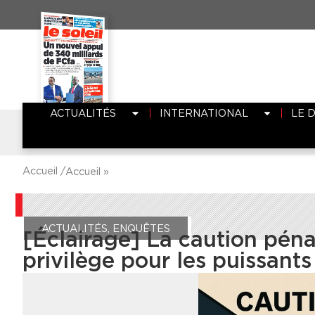
ACTUALITÉS
INTERNATIONAL
LE 
Accueil /
Accueil
»
ACTUALITÉS
,
ENQUÊTES
[Éclairage] La caution péna
privilège pour les puissants 