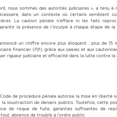
 nous sommes des autorités judiciaires », a tenu à r
cessaire, dans un contexte où certains semblent co
ières. La caution pénale n’efface ni les faits reproc
garantir la présence de l’inculpé à chaque étape de la
s annoncé un chiffre encore plus éloquent : plus de 15 m
iaire financier (Pjf), grâce aux saisies et aux cautionn
r rigueur judiciaire et efficacité dans la lutte contre la
 du Code de procédure pénale autorise la mise en liberté 
a soustraction de deniers publics. Toutefois, cette poss
ce de risque de fuite, garanties suffisantes de repr
urtout, absence de trouble à l’ordre public.