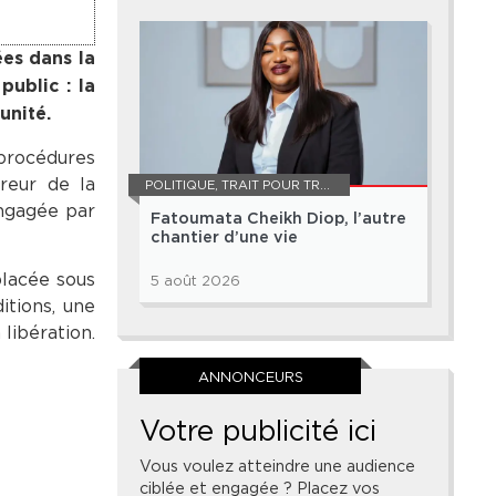
ées dans la
ublic : la
unité.
procédures
ureur de la
POLITIQUE
,
TRAIT POUR TRAIT
engagée par
Fatoumata Cheikh Diop, l’autre
chantier d’une vie
placée sous
5 août 2026
itions, une
 libération.
ANNONCEURS
Votre publicité ici
Vous voulez atteindre une audience
ciblée et engagée ? Placez vos