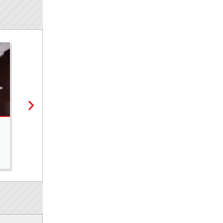
ACTUALITÉS
La communauté mouride en deuil : Sokhna Mame Amy M
6 août 2026