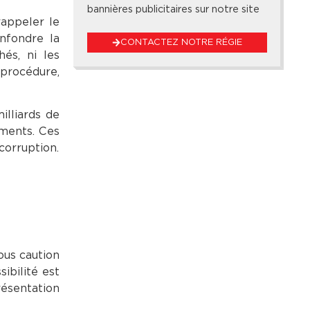
bannières publicitaires sur notre site
appeler le
nfondre la
CONTACTEZ NOTRE RÉGIE
hés, ni les
 procédure,
illiards de
ements. Ces
 corruption.
sous caution
ibilité est
ésentation