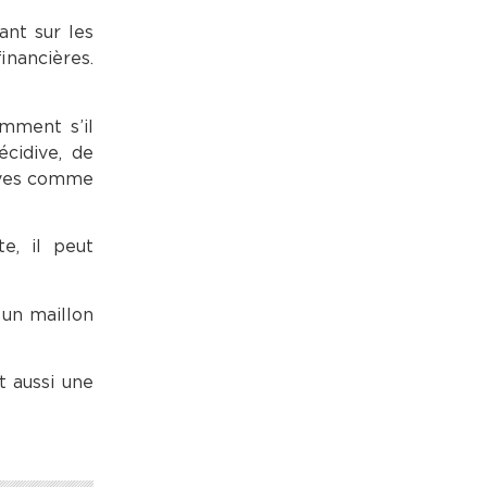
ant sur les
inancières.
amment s’il
écidive, de
raves comme
e, il peut
un maillon
t aussi une