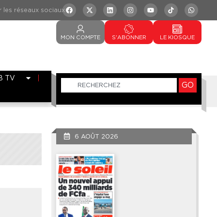
MON
COMPTE
S'ABONNER
LE
KIOSQUE
B TV
GO
6 AOÛT 2026