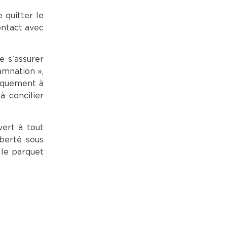
 quitter le
contact avec
e s’assurer
amnation »,
niquement à
à concilier
vert à tout
iberté sous
 le parquet