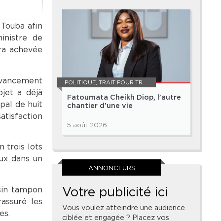
 Touba afin
ministre de
era achevée
’avancement
POLITIQUE
,
TRAIT POUR TRAIT
jet a déjà
Fatoumata Cheikh Diop, l’autre
pal de huit
chantier d’une vie
atisfaction
5 août 2026
 trois lots
aux dans un
ANNONCEURS
Votre publicité ici
sin tampon
rassuré les
Vous voulez atteindre une audience
es.
ciblée et engagée ? Placez vos