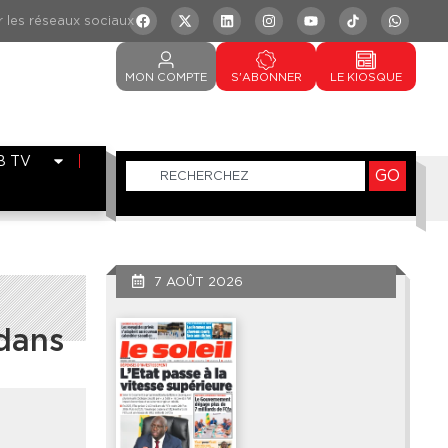
MON
COMPTE
S'ABONNER
LE
KIOSQUE
B TV
GO
7 AOÛT 2026
 dans