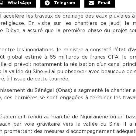
WhatsApp
Telegram
Email
l accélère les travaux de drainage des eaux pluviales à
religieuse. En visite sur les chantiers ce jeudi, le 
ane Dièye, a assuré que la première phase du projet s
ontre les inondations, le ministre a constaté l’état d
t global estimé à 65 milliards de francs CFA, le pro
le-ci prévoit notamment la réalisation d’un canal princi
 la vallée du Sine..«J’ai pu observer avec beaucoup de s
ré, à l’issue de cette tournée.
sainissement du Sénégal (Onas) a segmenté le chantier en
re, ces dernières se sont engagées à terminer les trav
st également rendu au marché de Nguiranène où un bas
eaux par voie gravitaire vers la vallée du Sine. Il a 
 en promettant des mesures d’accompagnement adéquat