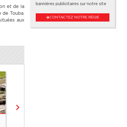
bannières publicitaires sur notre site
on et de la
e de Touba.
CONTACTEZ NOTRE RÉGIE
situées aux
NON CLASSÉ
,
SOCIÉTÉ / FAIT DIVERS
« Plan Thaïlande » : le piège des fausses offres de vo