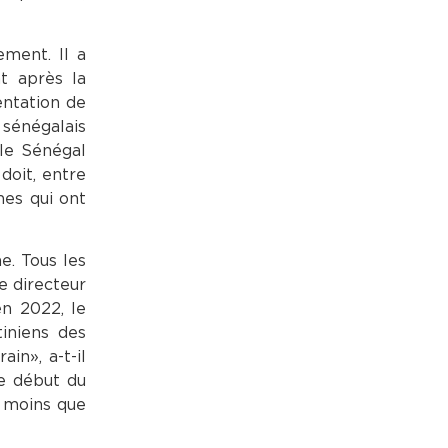
ement. Il a
t après la
entation de
 sénégalais
 le Sénégal
doit, entre
hes qui ont
e. Tous les
Le directeur
en 2022, le
iniens des
in», a-t-il
le début du
s moins que