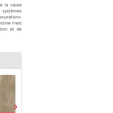
e la cause
s systèmes
ocuration».
stine n’est
ation et de
MONDE