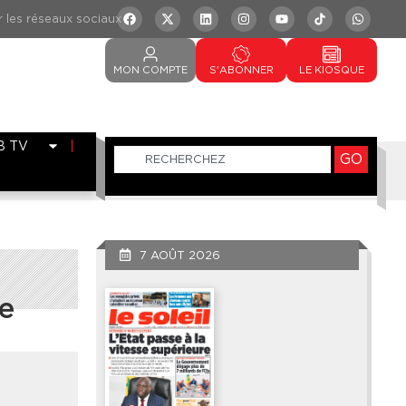
MON
COMPTE
S'ABONNER
LE
KIOSQUE
B TV
GO
7 AOÛT 2026
e