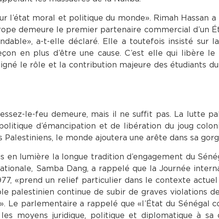
sur l’état moral et politique du monde». Rimah Hassan 
urope demeure le premier partenaire commercial d’un Ét
able», a-t-elle déclaré. Elle a toutefois insisté sur l
eçon en plus d’être une cause. C’est elle qui libère l
uligné le rôle et la contribution majeure des étudiants 
 cessez-le-feu demeure, mais il ne suffit pas. La lutte p
 politique d’émancipation et de libération du joug colon
es Palestiniens, le monde ajoutera une arête dans sa gorg
is en lumière la longue tradition d’engagement du Séné
nationale, Samba Dang, a rappelé que la Journée intern
1977, «prend un relief particulier dans le contexte actuel
le palestinien continue de subir de graves violations de
». Le parlementaire a rappelé que «l’État du Sénégal c
les moyens juridique, politique et diplomatique à sa d