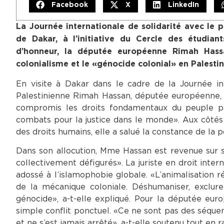
Facebook
X
LinkedIn
La Journée internationale de solidarité avec le
de Dakar, à l’initiative du Cercle des étudian
d’honneur, la députée européenne Rimah Hassan
colonialisme et le «génocide colonial» en Palestin
En visite à Dakar dans le cadre de la Journée int
Palestinienne Rimah Hassan, députée européenne, a
compromis les droits fondamentaux du peuple pal
combats pour la justice dans le monde». Aux côtés 
des droits humains, elle a salué la constance de la p
Dans son allocution, Mme Hassan est revenue sur s
collectivement défigurés». La juriste en droit inter
adossé à l’islamophobie globale. «L’animalisation r
de la mécanique coloniale. Déshumaniser, exclure
génocide», a-t-elle expliqué. Pour la députée eur
simple conflit ponctuel. «Ce ne sont pas des séqu
et ne s’est jamais arrêté», a-t-elle soutenu tout en