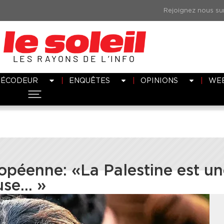
LES RAYONS DE L’INFO
DÉCODEUR
ENQUÊTES
OPINIONS
WE
péenne: «La Palestine est un
use… »