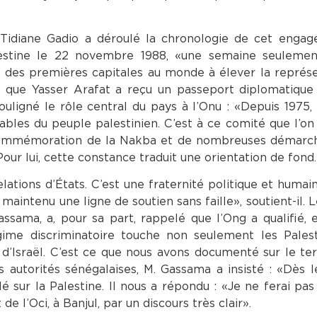
 Tidiane Gadio a déroulé la chronologie de cet engag
lestine le 22 novembre 1988, «une semaine seulemen
e des premières capitales au monde à élever la représ
ant que Yasser Arafat a reçu un passeport diplomatique
ouligné le rôle central du pays à l’Onu : «Depuis 1975,
ables du peuple palestinien. C’est à ce comité que l’on 
la commémoration de la Nakba et de nombreuses démarc
Pour lui, cette constance traduit une orientation de fond.
lations d’États. C’est une fraternité politique et humain
maintenu une ligne de soutien sans faille», soutient-il. 
ssama, a, pour sa part, rappelé que l’Ong a qualifié, 
gime discriminatoire touche non seulement les Palest
d’Israël. C’est ce que nous avons documenté sur le terra
s autorités sénégalaises, M. Gassama a insisté : «Dès 
lé sur la Palestine. Il nous a répondu : «Je ne ferai pa
 l’Oci, à Banjul, par un discours très clair».