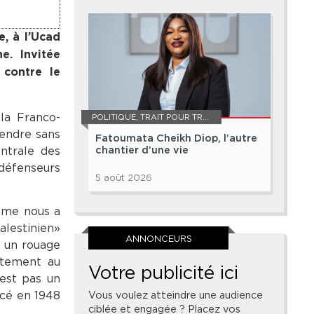
, à l’Ucad
e. Invitée
 contre le
 la Franco-
POLITIQUE
,
TRAIT POUR TRAIT
fendre sans
Fatoumata Cheikh Diop, l’autre
ntrale des
chantier d’une vie
 défenseurs
5 août 2026
isme nous a
alestinien»
ANNONCEURS
t un rouage
ntement au
Votre publicité ici
’est pas un
Vous voulez atteindre une audience
ncé en 1948
ciblée et engagée ? Placez vos