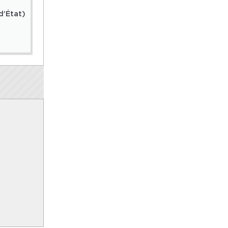
d’État)
Washington annonce une offensive majeure contr
13 juillet 2026