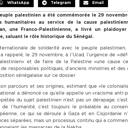
WhatsApp
Telegram
Email
 peuple palestinien a été commémorée le 29 novembre
ts humanitaires au service de la cause palestinienn
, une Franco-Palestinienne, a livré un plaidoyer
e, saluant le rôle historique du Sénégal.
ernationale de solidarité avec le peuple palestinien,
 rappelé, le 29 novembre, à l’Ucad, l’urgence de «dé
estinien» et de faire de la Palestine «une cause ce
de responsables politiques, d’anciens ministres et des
osition sénégalaise sur ce dossier.
on parcours et ses origines, estimant que «le colonial
national a dénoncé ce qu’elle appelle un «racisme anti-p
épétée du sujet palestinien n’est pas un dérapage, c’es
 de l’humanité, c’est toujours le préalable au conse
opéenne, ce qui se déroule à Gaza et en Cisjordanie n
ences séparées, mais un processus continu qui a comme
 rappelant les massacres de la Nakba.