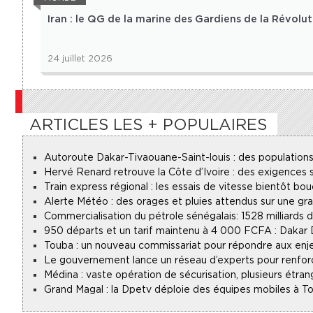
Iran : le QG de la marine des Gardiens de la Révolu
24 juillet 2026
ARTICLES LES + POPULAIRES
Autoroute Dakar-Tivaouane-Saint-louis : des populations
Hervé Renard retrouve la Côte d’Ivoire : des exigences s
Train express régional : les essais de vitesse bientôt bou
Alerte Météo : des orages et pluies attendus sur une gr
Commercialisation du pétrole sénégalais : 1528 milliards
950 départs et un tarif maintenu à 4 000 FCFA : Dakar
Touba : un nouveau commissariat pour répondre aux enje
Le gouvernement lance un réseau d’experts pour renforce
Médina : vaste opération de sécurisation, plusieurs étran
Grand Magal : la Dpetv déploie des équipes mobiles à To