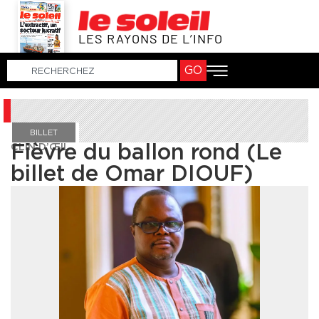
LES RAYONS DE L’INFO
GO
BILLET
CLIN D’ŒIL
Fièvre du ballon rond (Le
billet de Omar DIOUF)