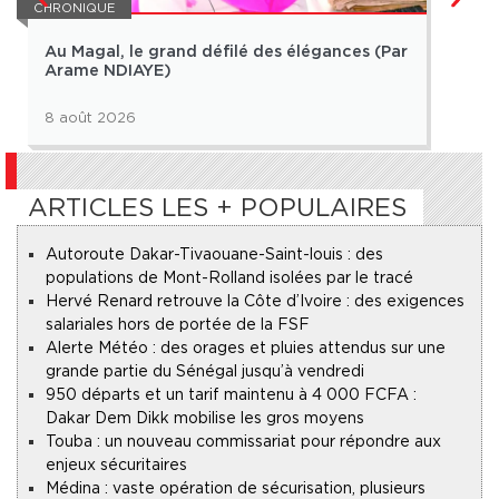
CHRONIQUE
CHRO
Au Magal, le grand défilé des élégances (Par
Qui 
Arame NDIAYE)
Abd
8 août 2026
8 ao
ARTICLES LES + POPULAIRES
Autoroute Dakar-Tivaouane-Saint-louis : des
populations de Mont-Rolland isolées par le tracé
Hervé Renard retrouve la Côte d’Ivoire : des exigences
salariales hors de portée de la FSF
Alerte Météo : des orages et pluies attendus sur une
grande partie du Sénégal jusqu’à vendredi
950 départs et un tarif maintenu à 4 000 FCFA :
Dakar Dem Dikk mobilise les gros moyens
Touba : un nouveau commissariat pour répondre aux
enjeux sécuritaires
Médina : vaste opération de sécurisation, plusieurs