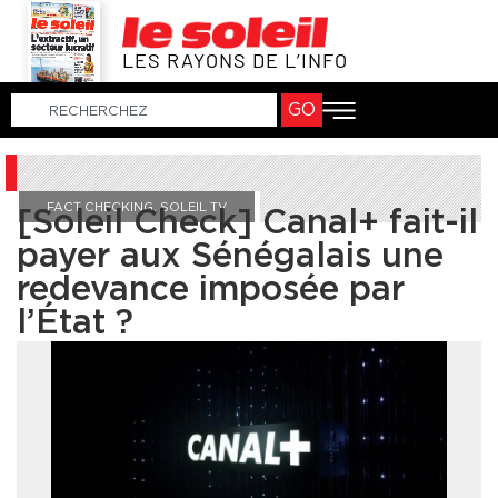
LES RAYONS DE L’INFO
GO
FACT CHECKING
,
SOLEIL TV
[Soleil Check] Canal+ fait-il
payer aux Sénégalais une
redevance imposée par
l’État ?