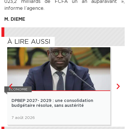
023,2 milliards de FCFA un an auparavant »,
informe l’agence.
M. DIEME
À LIRE AUSSI
ÉCONOMIE
ÉCON
DPBEP 2027- 2029 : une consolidation
App
budgétaire résolue, sans austérité
Jic
7 août 2026
7 ao