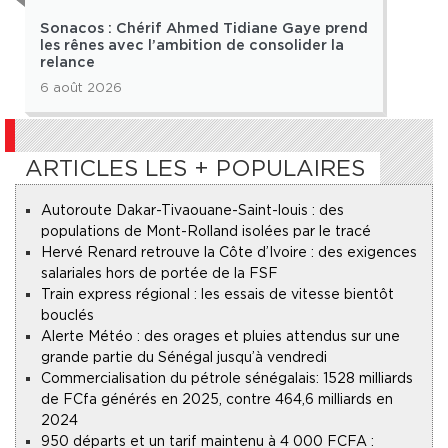
Sonacos : Chérif Ahmed Tidiane Gaye prend
PACA
les rênes avec l’ambition de consolider la
dan
relance
6 août 2026
6 ao
ARTICLES LES + POPULAIRES
Autoroute Dakar-Tivaouane-Saint-louis : des
populations de Mont-Rolland isolées par le tracé
Hervé Renard retrouve la Côte d’Ivoire : des exigences
salariales hors de portée de la FSF
Train express régional : les essais de vitesse bientôt
bouclés
Alerte Météo : des orages et pluies attendus sur une
grande partie du Sénégal jusqu’à vendredi
Commercialisation du pétrole sénégalais : 1528 milliards
de FCfa générés en 2025, contre 464,6 milliards en
2024
950 départs et un tarif maintenu à 4 000 FCFA :