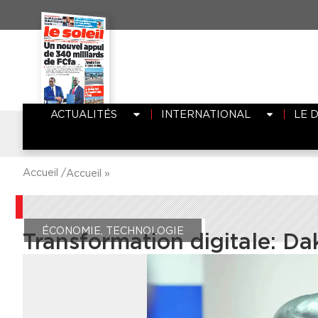
ACTUALITÉS
INTERNATIONAL
LE 
Accueil /
Accueil
»
ÉCONOMIE
,
TECHNOLOGIE
Transformation digitale: D