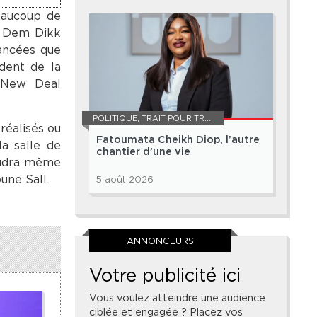
eaucoup de
r Dem Dikk
vancées que
ident de la
 New Deal
POLITIQUE
,
TRAIT POUR TRAIT
réalisés ou
Fatoumata Cheikh Diop, l’autre
a salle de
chantier d’une vie
faudra même
une Sall.
5 août 2026
ANNONCEURS
Votre publicité ici
Vous voulez atteindre une audience
ciblée et engagée ? Placez vos