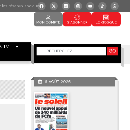
MON
COMPTE
S'ABONNER
LE
KIOSQUE
B TV
GO
6 AOÛT 2026