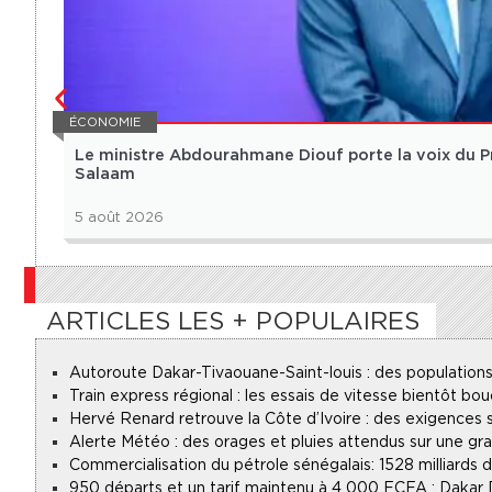
ÉCONOMIE
Le ministre Abdourahmane Diouf porte la voix du P
Salaam
5 août 2026
ARTICLES LES + POPULAIRES
Autoroute Dakar-Tivaouane-Saint-louis : des populations
Train express régional : les essais de vitesse bientôt bou
Hervé Renard retrouve la Côte d’Ivoire : des exigences s
Alerte Météo : des orages et pluies attendus sur une gr
Commercialisation du pétrole sénégalais : 1528 milliards
950 départs et un tarif maintenu à 4 000 FCFA : Dakar