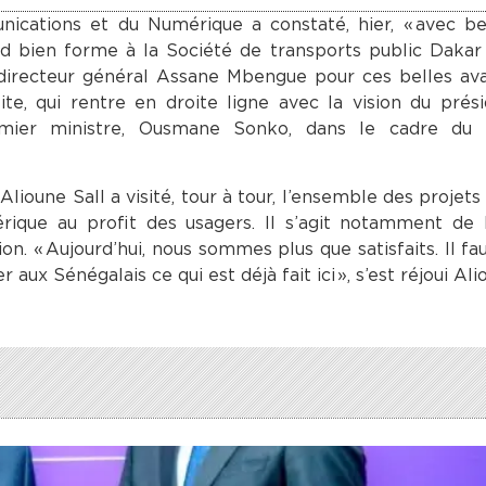
ications et du Numérique a constaté, hier, « avec b
nd bien forme à la Société de transports public Daka
le directeur général Assane Mbengue pour ces belles a
ite, qui rentre en droite ligne avec la vision du prés
emier ministre, Ousmane Sonko, dans le cadre du
lioune Sall a visité, tour à tour, l’ensemble des projets 
ique au profit des usagers. Il s’agit notamment de l
ation. « Aujourd’hui, nous sommes plus que satisfaits. Il 
ux Sénégalais ce qui est déjà fait ici », s’est réjoui Alio