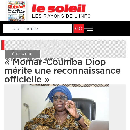
LES RAYONS DE L’INFO
GO
ÉDUCATION
PR PENDA MBOW, HISTORIENNE
« Momar-Coumba Diop
mérite une reconnaissance
officielle »