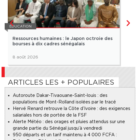
ÉDUCATION
ÉDUCA
Ressources humaines : le Japon octroie des
CAM
bourses à dix cadres sénégalais
réus
8 août 2026
8 ao
ARTICLES LES + POPULAIRES
Autoroute Dakar-Tivaouane-Saint-louis : des
populations de Mont-Rolland isolées par le tracé
Hervé Renard retrouve la Côte d’Ivoire : des exigences
salariales hors de portée de la FSF
Alerte Météo : des orages et pluies attendus sur une
grande partie du Sénégal jusqu’à vendredi
950 départs et un tarif maintenu à 4 000 FCFA :