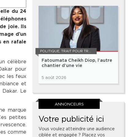
ielle du 24
téléphones
e joie. Ils
’image d’un
s en rafale
POLITIQUE
,
TRAIT POUR TRAIT
Fatoumata Cheikh Diop, l’autre
 un célèbre
chantier d’une vie
 Dakar pour
ec les feux
5 août 2026
ambiance et
 Dakar. Le
ANNONCEURS
une marque
Votre publicité ici
Ces petites
ervescence.
Vous voulez atteindre une audience
ultes comme
ciblée et engagée ? Placez vos