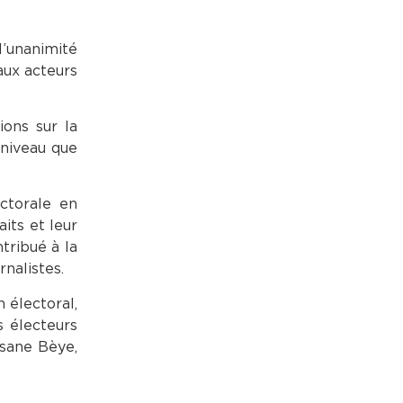
l’unanimité
eaux acteurs
ions sur la
 niveau que
ctorale en
aits et leur
tribué à la
nalistes.
n électoral,
s électeurs
ssane Bèye,