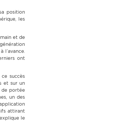
sa position
érique, les
 main et de
 génération
à l’avance.
erniers ont
 ce succès
s et sur un
s de portée
mes, un des
application
fs attirant
explique le