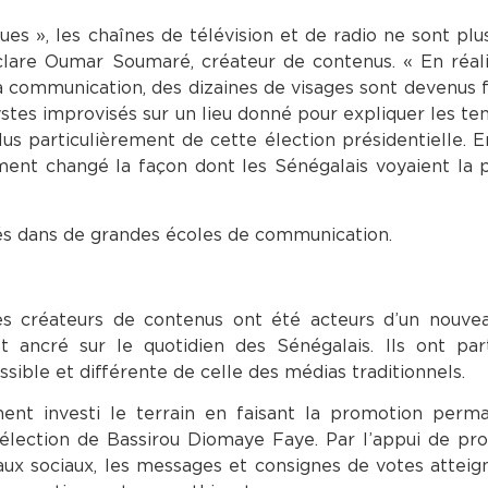
es », les chaînes de télévision et de radio ne sont pl
éclare Oumar Soumaré, créateur de contenus. « En réali
a communication, des dizaines de visages sont devenus f
tes improvisés sur un lieu donné pour expliquer les ten
lus particulièrement de cette élection présidentielle. En
nt changé la façon dont les Sénégalais voyaient la p
rmés dans de grandes écoles de communication.
les créateurs de contenus ont été acteurs d’un nouve
 ancré sur le quotidien des Sénégalais. Ils ont part
sible et différente de celle des médias traditionnels.
ment investi le terrain en faisant la promotion perm
 l’élection de Bassirou Diomaye Faye. Par l’appui de pr
aux sociaux, les messages et consignes de votes atteig