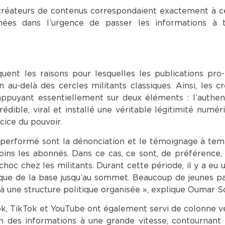
créateurs de contenus correspondaient exactement à ce
lmées dans l’urgence de passer les informations à
quent les raisons pour lesquelles les publications pro
n au-delà des cercles militants classiques. Ainsi, les c
appuyant essentiellement sur deux éléments : l’authent
dible, viral et installé une véritable légitimité numér
rcice du pouvoir.
us performé sont la dénonciation et le témoignage à tem
oins les abonnés. Dans ce cas, ce sont, de préférence,
hoc chez les militants. Durant cette période, il y a eu
que de la base jusqu’au sommet. Beaucoup de jeunes p
une structure politique organisée », explique Oumar 
ok, TikTok et YouTube ont également servi de colonne v
n des informations à une grande vitesse, contournant 