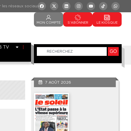
MON
COMPTE
S'ABONNER
LE
KIOSQUE
B TV
GO
7 AOÛT 2026