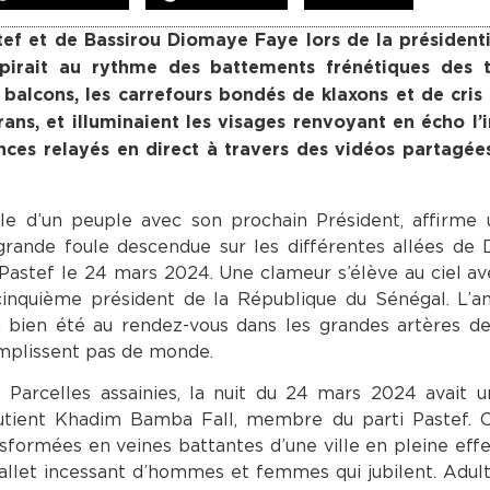
tef et de Bassirou Diomaye Faye lors de la président
pirait au rythme des battements frénétiques des 
 balcons, les carrefours bondés de klaxons et de cris d
crans, et illuminaient les visages renvoyant en écho l
nces relayés en direct à travers des vidéos partagée
elle d’un peuple avec son prochain Président, affirme
 grande foule descendue sur les différentes allées de
 Pastef le 24 mars 2024. Une clameur s’élève au ciel av
 cinquième président de la République du Sénégal. L’
 bien été au rendez-vous dans les grandes artères de
emplissent pas de monde.
 Parcelles assainies, la nuit du 24 mars 2024 avait 
 soutient Khadim Bamba Fall, membre du parti Pastef. 
nsformées en veines battantes d’une ville en pleine eff
ballet incessant d’hommes et femmes qui jubilent. Ad