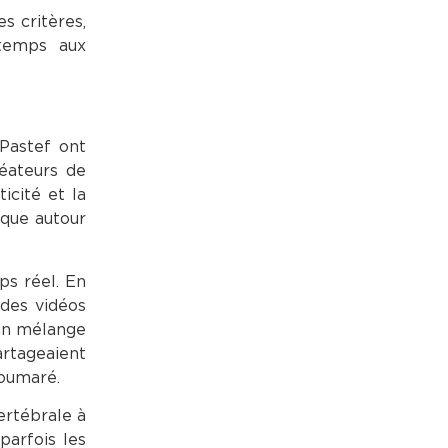
s critères,
 temps aux
-Pastef ont
réateurs de
icité et la
ique autour
ps réel. En
 des vidéos
 un mélange
artageaient
Soumaré.
ertébrale à
parfois les