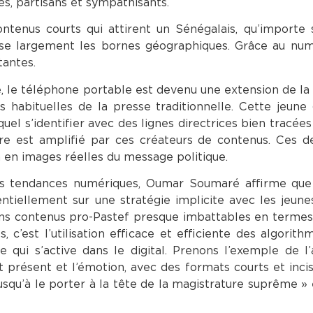
s, partisans et sympathisants.
tenus courts qui attirent un Sénégalais, qu’importe 
sse largement les bornes géographiques. Grâce au num
tantes.
e, le téléphone portable est devenu une extension de la
s habituelles de la presse traditionnelle. Cette jeune
uel s’identifier avec des lignes directrices bien tracées 
re est amplifié par ces créateurs de contenus. Ces d
 en images réelles du message politique.
des tendances numériques, Oumar Soumaré affirme que
ntiellement sur une stratégie implicite avec les jeune
tains contenus pro-Pastef presque imbattables en terme
 c’est l’utilisation efficace et efficiente des algorith
ui s’active dans le digital. Prenons l’exemple de l’
résent et l’émotion, avec des formats courts et incisi
usqu’à le porter à la tête de la magistrature suprême » 