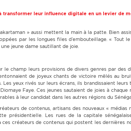
à transformer leur influence digitale en un levier de m
akartaman » aussi mettent la main à la patte. Bien assi
stoppées par les longues files d’embouteillage. « Tout l
ne jeune dame sautillant de joie.
 le champ leurs provisions de divers genres par des 
 entonnaient de joyeux chants de victoire mêlés au brui
 Les yeux rivés sur leurs écrans, ils brandissaient leurs
u Diomaye Faye. Ces jeunes sautaient de joies à chaque n
ables à leur candidat dans les autres régions du Sénéga
réateurs de contenus, artisans des nouveaux « médias
tte présidentielle. Les rues de la capitale sénégalais
à ces créateurs de contenus qui postent les dernières n