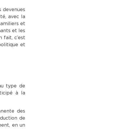
us devenues
té, avec la
amiliers et
ants et les
 fait, c’est
olitique et
au type de
icipé à la
anente des
oduction de
nent, en un