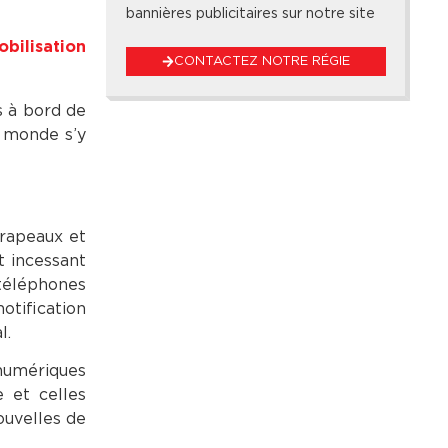
bannières publicitaires sur notre site
obilisation
CONTACTEZ NOTRE RÉGIE
s à bord de
e monde s’y
drapeaux et
t incessant
 téléphones
otification
l.
 numériques
e et celles
ouvelles de