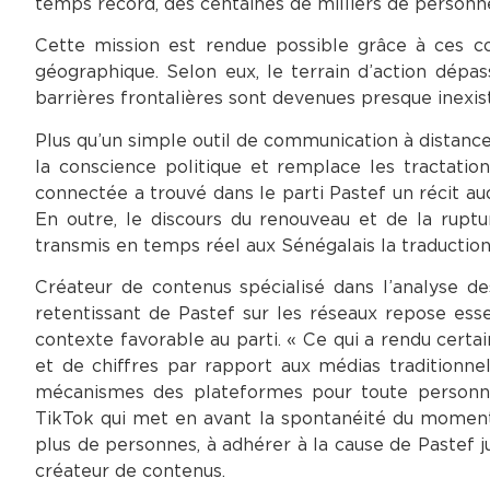
temps record, des centaines de milliers de personne
Cette mission est rendue possible grâce à ces con
géographique. Selon eux, le terrain d’action dépa
barrières frontalières sont devenues presque inexis
Plus qu’un simple outil de communication à distanc
la conscience politique et remplace les tractation
connectée a trouvé dans le parti Pastef un récit auq
En outre, le discours du renouveau et de la ruptu
transmis en temps réel aux Sénégalais la traduction
Créateur de contenus spécialisé dans l’analyse 
retentissant de Pastef sur les réseaux repose esse
contexte favorable au parti. « Ce qui a rendu cer
et de chiffres par rapport aux médias traditionnels,
mécanismes des plateformes pour toute personne q
TikTok qui met en avant la spontanéité du moment p
plus de personnes, à adhérer à la cause de Pastef j
créateur de contenus.