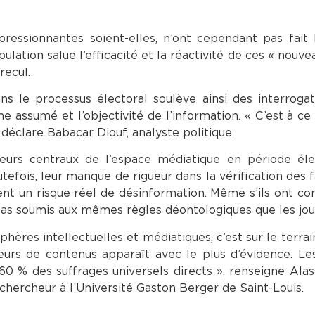
ressionnantes soient-elles, n’ont cependant pas fait 
ulation salue l’efficacité et la réactivité de ces « nouv
recul.
s le processus électoral soulève ainsi des interrogat
e assumé et l’objectivité de l’information. « C’est à ce
déclare Babacar Diouf, analyste politique.
eurs centraux de l’espace médiatique en période éle
utefois, leur manque de rigueur dans la vérification des f
t un risque réel de désinformation. Même s’ils ont con
pas soumis aux mêmes règles déontologiques que les jour
phères intellectuelles et médiatiques, c’est sur le terrai
eurs de contenus apparaît avec le plus d’évidence. Le
 60 % des suffrages universels directs », renseigne Ala
chercheur à l’Université Gaston Berger de Saint-Louis.