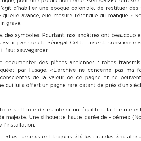
torique, pour une production franco-sénégalaise diffusée
 s’agit d’habiller une époque coloniale, de restituer des 
re qu’elle avance, elle mesure l’étendue du manque. « N
in grave.
re, des symboles. Pourtant, nos ancêtres ont beaucoup éc
rès avoir parcouru le Sénégal. Cette prise de conscience
 il faut sauvegarder.
de documenter des pièces anciennes : robes transmis
quées par l’usage. « L’archive ne concerne pas ma fa
 conscientes de la valeur de ce pagne et ne peuven
me qui lui a offert un pagne rare datant de près d’un siècl
rice s’efforce de maintenir un équilibre, la femme es
e majesté. Une silhouette haute, parée de « pémé » (Ndl
l’installation.
as : « Les femmes ont toujours été les grandes éducatric