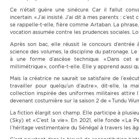
Ce n’était guère une sinécure. Car il fallut conv
incertain. « J’ai insisté. J’ai dit à mes parents : c’es
se rappelle-t-elle, fière comme Artaban. La phrase
vocation assumée contre les prudences sociales. Loi
Après son bac, elle réussit le concours d’entrée à 
science des volumes, la discipline du patronage. Le 
à une forme d’ascèse technique. « Dans cet esp
millimétrique », confie-t-elle. Elle y apprend aussi 
Mais la créatrice ne saurait se satisfaire de l’exéc
travailler pour quelqu’un d’autre », dit-elle, la
collection inspirée des uniformes militaires attire l
devenant costumière sur la saison 2 de « Tundu Wun
La fiction élargit son champ. Elle participe à plus
(Sky) et « C’est la vie ». En 2021, elle fonde « La 
l’héritage vestimentaire du Sénégal à travers les âg