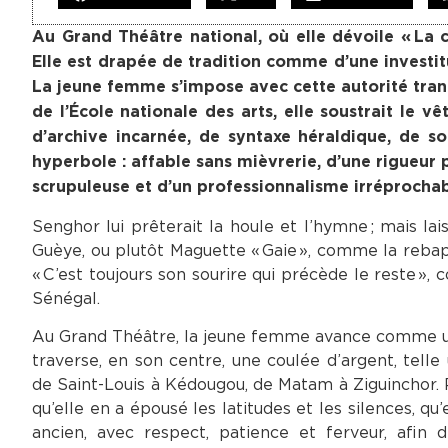
Au Grand Théâtre national, où elle dévoile « La
Elle est drapée de tradition comme d’une investitur
La jeune femme s’impose avec cette autorité tranq
de l’École nationale des arts, elle soustrait le 
d’archive incarnée, de syntaxe héraldique, de so
hyperbole : affable sans mièvrerie, d’une rigueur
scrupuleuse et d’un professionnalisme irréprochab
Senghor lui prêterait la houle et l’hymne ; mais lais
Guèye, ou plutôt Maguette « Gaie », comme la rebap
« C’est toujours son sourire qui précède le reste »,
Sénégal.
Au Grand Théâtre, la jeune femme avance comme un
traverse, en son centre, une coulée d’argent, telle
de Saint-Louis à Kédougou, de Matam à Ziguinchor. Po
qu’elle en a épousé les latitudes et les silences, q
ancien, avec respect, patience et ferveur, afin d’