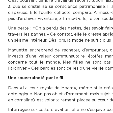
C’est pourtant dans le travail de reconstitution his
3, que se cristallise sa conscience patrimoniale. Il
disparues. Elle fouille, collecte, compare. À mesu
pas d’archives vivantes », affirme-t-elle, le ton souda
Une perte : « On a perdu des gestes, des savoir-fai
travers les pagnes. » Ce constat, elle le dresse ap
un séisme intérieur. Dès lors, la mode ne suffit plus ;
Maguette entreprend de racheter, d’emprunter, 
investis d’une valeur communautaire, étoffes mar
concerne tout le monde. Mes filles ne sont pas
l’archiver. » Ces paroles sont celles d’une vieille da
Une souveraineté par le fil
Dans « La cour royale de Maam », même si la créat
ontologique. Non pas objet d’ornement, mais sujet d
en cornaline), est volontairement placée au cœur de 
Interrogée sur cette élévation, elle ne s’esquive p