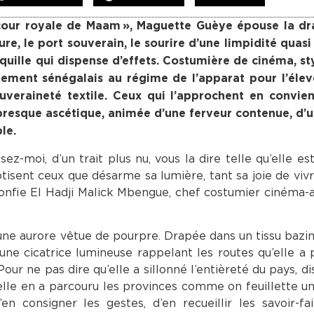
 cour royale de Maam », Maguette Guèye épouse la dr
e, le port souverain, le sourire d’une limpidité quasi 
uille qui dispense d’effets. Costumière de cinéma, sty
vêtement sénégalais au régime de l’apparat pour l’éle
uveraineté textile. Ceux qui l’approchent en convien
 presque ascétique, animée d’une ferveur contenue, d’
le.
sez-moi, d’un trait plus nu, vous la dire telle qu’elle e
tisent ceux que désarme sa lumière, tant sa joie de viv
 confie El Hadji Malick Mbengue, chef costumier cinéma-a
e aurore vêtue de pourpre. Drapée dans un tissu bazi
 une cicatrice lumineuse rappelant les routes qu’elle a 
ur ne pas dire qu’elle a sillonné l’entièreté du pays, di
u’elle en a parcouru les provinces comme on feuillette u
en consigner les gestes, d’en recueillir les savoir-fa