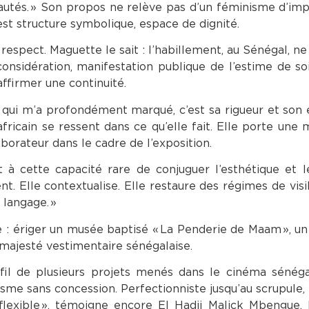
tés. » Son propos ne relève pas d’un féminisme d’impor
, est structure symbolique, espace de dignité.
espect. Maguette le sait : l’habillement, au Sénégal, ne
e considération, manifestation publique de l’estime de soi
 affirmer une continuité.
e qui m’a profondément marqué, c’est sa rigueur et son 
fricain se ressent dans ce qu’elle fait. Elle porte une
aborateur dans le cadre de l’exposition.
t à cette capacité rare de conjuguer l’esthétique et le
nt. Elle contextualise. Elle restaure des régimes de visib
 langage. »
 : ériger un musée baptisé « La Penderie de Maam », un
a majesté vestimentaire sénégalaise.
fil de plusieurs projets menés dans le cinéma sénéga
lisme sans concession. Perfectionniste jusqu’au scrupule, 
flexible », témoigne encore El Hadji Malick Mbengue. L