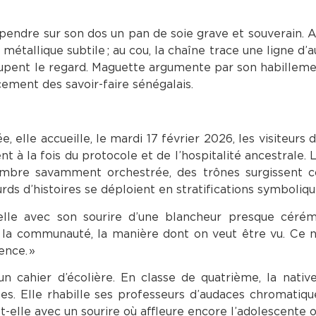
 pendre sur son dos un pan de soie grave et souverain. Au
tallique subtile ; au cou, la chaîne trace une ligne d’aut
upent le regard. Maguette argumente par son habillem
ement des savoir-faire sénégalais.
lle accueille, le mardi 17 février 2026, les visiteurs d
t à la fois du protocole et de l’hospitalité ancestrale. 
nombre savamment orchestrée, des trônes surgissent
rds d’histoires se déploient en stratifications symboliqu
elle avec son sourire d’une blancheur presque cérémo
ns la communauté, la manière dont on veut être vu. Ce n
ence. »
’un cahier d’écolière. En classe de quatrième, la nati
ées. Elle rhabille ses professeurs d’audaces chromatiqu
e-t-elle avec un sourire où affleure encore l’adolescente 