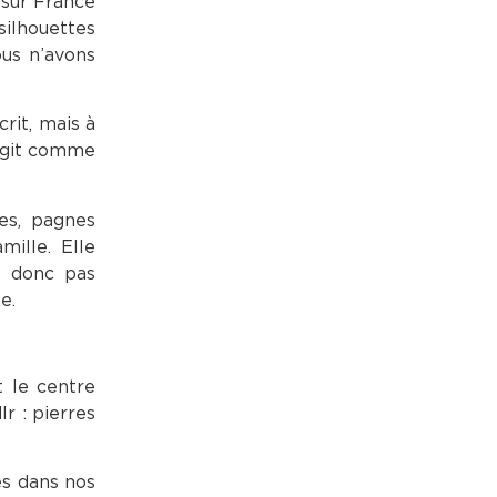
 sur France
silhouettes
ous n’avons
rit, mais à
 agit comme
es, pagnes
mille. Elle
t donc pas
e.
t le centre
r : pierres
es dans nos