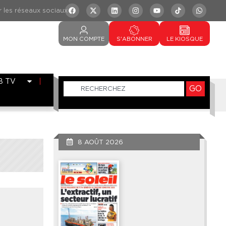
MON
COMPTE
S'ABONNER
LE
KIOSQUE
B TV
GO
8 AOÛT 2026