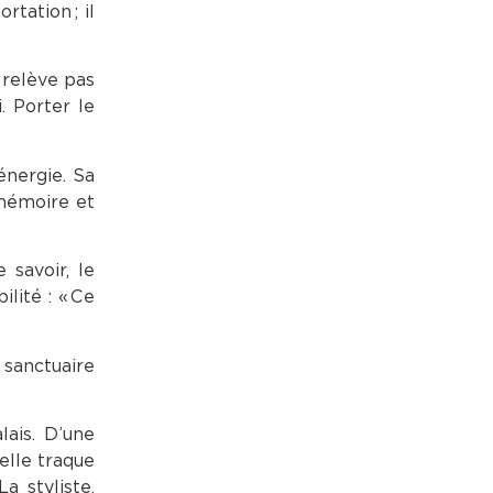
tation ; il
 relève pas
. Porter le
énergie. Sa
 mémoire et
 savoir, le
ilité : « Ce
 sanctuaire
lais. D’une
elle traque
a styliste,