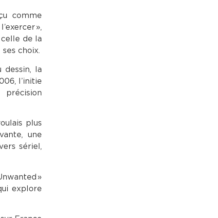
perçu comme
l’exercer »,
celle de la
 ses choix.
 dessin, la
6, l’initie
 précision
oulais plus
ivante, une
vers sériel,
 Unwanted »
qui explore