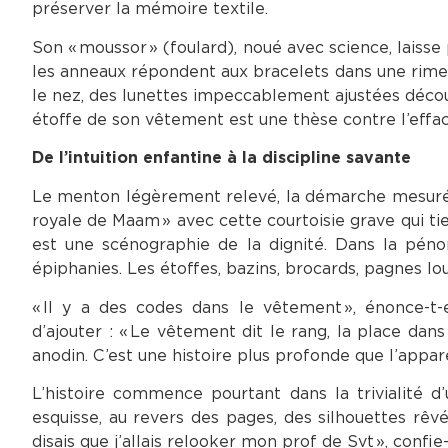
préserver la mémoire textile.
Son « moussor » (foulard), noué avec science, laisse
les anneaux répondent aux bracelets dans une rime mé
le nez, des lunettes impeccablement ajustées déco
étoffe de son vêtement est une thèse contre l’effac
De l’intuition enfantine à la discipline savante
Le menton légèrement relevé, la démarche mesurée, e
royale de Maam » avec cette courtoisie grave qui tien
est une scénographie de la dignité. Dans la pé
épiphanies. Les étoffes, bazins, brocards, pagnes lou
« Il y a des codes dans le vêtement », énonce-t-
d’ajouter : « Le vêtement dit le rang, la place da
anodin. C’est une histoire plus profonde que l’appar
L’histoire commence pourtant dans la trivialité d
esquisse, au revers des pages, des silhouettes rêv
disais que j’allais relooker mon prof de Svt », confi