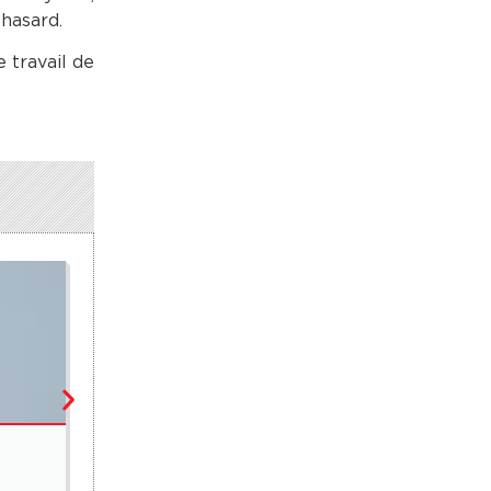
 hasard.
 travail de
TRAIT POUR TRAIT
Thierno Alia Mbengue, coordonnateur Pamacel : 