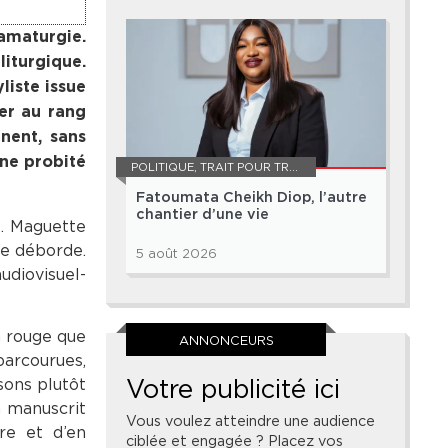
amaturgie.
liturgique.
liste issue
ver au rang
nent, sans
une probité
POLITIQUE
,
TRAIT POUR TRAIT
Fatoumata Cheikh Diop, l’autre
chantier d’une vie
st. Maguette
re déborde.
5 août 2026
udiovisuel-
n rouge que
ANNONCEURS
parcourues,
Votre publicité ici
sons plutôt
n manuscrit
Vous voulez atteindre une audience
ire et d’en
ciblée et engagée ? Placez vos