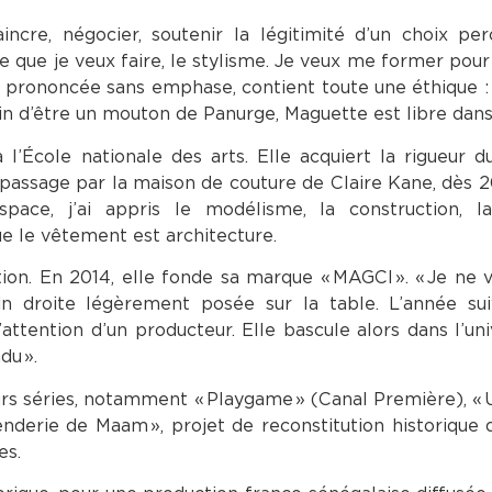
aincre, négocier, soutenir la légitimité d’un choix 
t ce que je veux faire, le stylisme. Je veux me former pour 
, prononcée sans emphase, contient toute une éthique : 
n d’être un mouton de Panurge, Maguette est libre dans
l’École nationale des arts. Elle acquiert la rigueur du
passage par la maison de couture de Claire Kane, dès 200
ace, j’ai appris le modélisme, la construction, la
que le vêtement est architecture.
ution. En 2014, elle fonde sa marque « MAGCI ». « Je ne v
 main droite légèrement posée sur la table. L’année su
’attention d’un producteur. Elle bascule alors dans l’uni
du ».
ieurs séries, notamment « Playgame » (Canal Première), «
Penderie de Maam », projet de reconstitution historique 
es.