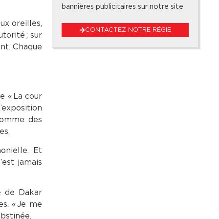
bannières publicitaires sur notre site
x oreilles,
CONTACTEZ NOTRE RÉGIE
orité ; sur
ent. Chaque
e « La cour
L’exposition
 comme des
es.
nielle. Et
’est jamais
ve de Dakar
es. « Je me
obstinée.