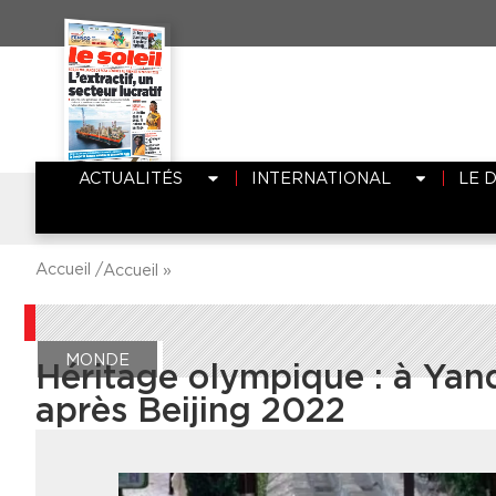
ACTUALITÉS
INTERNATIONAL
LE 
Accueil /
Accueil
»
MONDE
Héritage olympique : à Yanq
après Beijing 2022