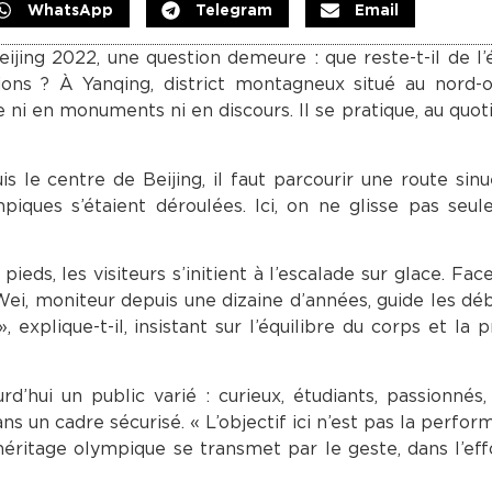
WhatsApp
Telegram
Email
eijing 2022, une question demeure : que reste-t-il de 
itions ? À Yanqing, district montagneux situé au nord-
 ni en monuments ni en discours. Il se pratique, au quotid
s le centre de Beijing, il faut parcourir une route sin
mpiques s’étaient déroulées. Ici, on ne glisse pas seu
eds, les visiteurs s’initient à l’escalade sur glace. Face
 Wei, moniteur depuis une dizaine d’années, guide les déb
explique-t-il, insistant sur l’équilibre du corps et la p
rd’hui un public varié : curieux, étudiants, passionnés,
ns un cadre sécurisé. « L’objectif ici n’est pas la perfo
héritage olympique se transmet par le geste, dans l’effo