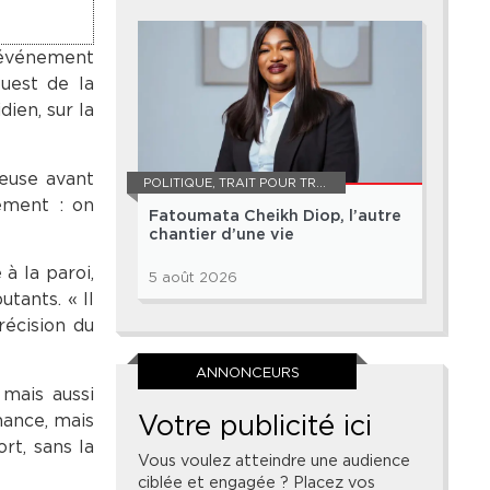
l’événement
ouest de la
ien, sur la
ueuse avant
POLITIQUE
,
TRAIT POUR TRAIT
lement : on
Fatoumata Cheikh Diop, l’autre
chantier d’une vie
 à la paroi,
5 août 2026
utants. « Il
récision du
ANNONCEURS
 mais aussi
Votre publicité ici
rmance, mais
rt, sans la
Vous voulez atteindre une audience
ciblée et engagée ? Placez vos