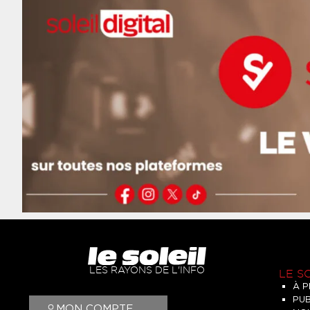
LES RAYONS DE L'INFO
LE S
À 
PUB
MON COMPTE