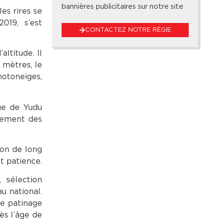
bannières publicitaires sur notre site
es rires se
019, s’est
CONTACTEZ NOTRE RÉGIE
ltitude. Il
 mètres, le
motoneiges,
que de Yudu
alement des
ion de long
t patience.
, sélection
u national.
Le patinage
ès l’âge de