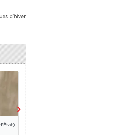
ues d’hiver
MONDE
d’État)
Washington annonce une offensive majeure contr