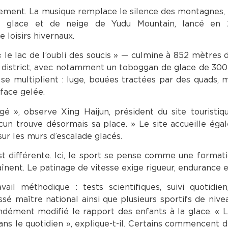
ement. La musique remplace le silence des montagnes, l
e glace et de neige de Yudu Mountain, lancé en 2
loisirs hivernaux.
le lac de l’oubli des soucis » — culmine à 852 mètres d’a
du district, avec notamment un toboggan de glace de 300
s se multiplient : luge, bouées tractées par des quads, 
rface gelée.
é », observe Xing Haijun, président du site touristi
un trouve désormais sa place. » Le site accueille ég
sur les murs d’escalade glacés.
 est différente. Ici, le sport se pense comme une format
înent. Le patinage de vitesse exige rigueur, endurance e
ail méthodique : tests scientifiques, suivi quotidien
sé maître national ainsi que plusieurs sportifs de nivea
ondément modifié le rapport des enfants à la glace. « 
ans le quotidien », explique-t-il. Certains commencent d