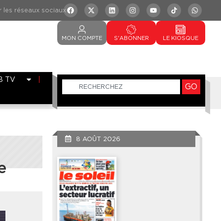
MON
COMPTE
S'ABONNER
LE
KIOSQUE
B TV
GO
8 AOÛT 2026
e