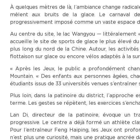
À quelques mètres de là, l’ambiance change radical
mêlent aux bruits de la glace. Le carnaval d
progressivement imposé comme un vaste espace de 
Au centre du site, le lac Wangyou — littéralement « 
accueille le site de sports de glace le plus élevé 
plus long du nord de la Chine. Autour, les activité
flottaison sur glace ou encore vélos adaptés à la su
« Après les Jeux, le public a profondément chang
Mountain. « Des enfants aux personnes âgées, chac
étudiants issus de 33 universités venues s’entraîner 
Plus loin, dans la patinoire du district, l’approche
terme. Les gestes se répètent, les exercices s’encha
Lan Di, directeur de la patinoire, évoque un trav
progressive. Le centre a déjà formé un athlète clas
Pour l’entraîneur Feng Haiping, les Jeux ont prof
n’est plus une curiosité, mais une pratique ancrée d