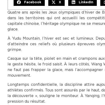
Facebook
X
LinkedIn
Quatre ans après les Jeux olympiques d’hiver de B
dans les territoires qui ont accueilli les compét
capitale chinoise, l’héritage olympique ne se mesure
glace.
À Yudu Mountain, l’hiver est sec et lumineux. Depui
d’atteindre ces reliefs où plusieurs épreuves oly
grimpe.
Casque sur la tête, piolet en main et crampons aux pi
le geste hésite, le froid saisit. À leurs côtés, Wang
ne faut pas frapper la glace, mais l’accompagner », 
mouvement.
Longtemps confidentielle, la discipline attire aujou
athlètes confirmés. Tous sont assurés par le haut, da
la découverte », souligne le moniteur. À Yanqing, l’
pression du résultat.