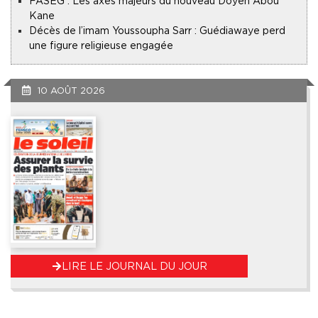
FASEG : Les axes majeurs du nouveau Doyen Abou
Kane
Décès de l’imam Youssoupha Sarr : Guédiawaye perd
une figure religieuse engagée
10 AOÛT 2026
LIRE LE JOURNAL DU JOUR