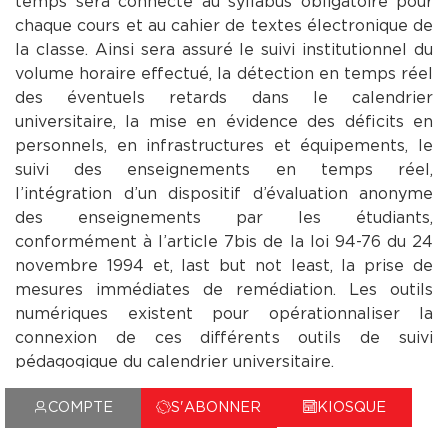
temps sera connecté au syllabus obligatoire pour
chaque cours et au cahier de textes électronique de
la classe. Ainsi sera assuré le suivi institutionnel du
volume horaire effectué, la détection en temps réel
des éventuels retards dans le calendrier
universitaire, la mise en évidence des déficits en
personnels, en infrastructures et équipements, le
suivi des enseignements en temps réel,
l’intégration d’un dispositif d’évaluation anonyme
des enseignements par les étudiants,
conformément à l’article 7bis de la loi 94-76 du 24
novembre 1994 et, last but not least, la prise de
mesures immédiates de remédiation. Les outils
numériques existent pour opérationnaliser la
connexion de ces différents outils de suivi
pédagogique du calendrier universitaire.
Dans un premier temps, il sera nécessaire de
COMPTE
S'ABONNER
KIOSQUE
rendre contraignant l’usage de ce dispositif, jusqu’à
ce qu’il entre dans la culture institutionnelle, ainsi