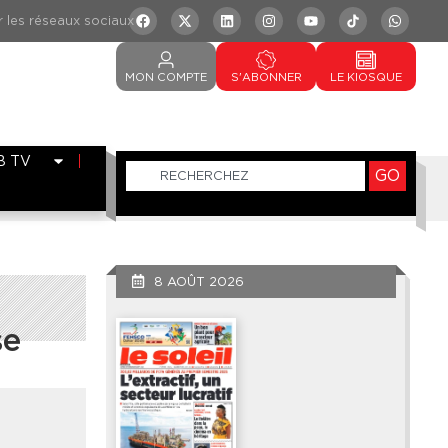
MON
COMPTE
S'ABONNER
LE
KIOSQUE
B TV
GO
8 AOÛT 2026
se