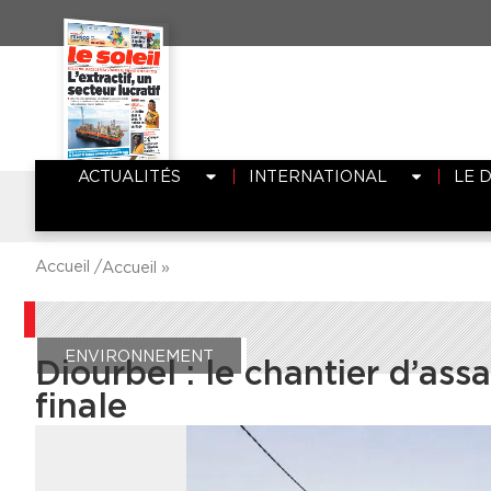
ACTUALITÉS
INTERNATIONAL
LE 
Accueil /
Accueil
»
ENVIRONNEMENT
Diourbel : le chantier d’as
finale