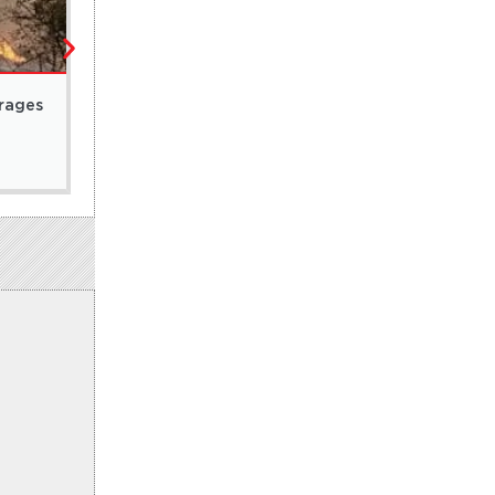
ENVIRONNEMENT
,
SOCIÉTÉ / FAIT DIVERS
rrages
Ziguinchor : plusieurs têtes de bétail foudroyée
7 août 2026