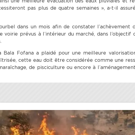
nt ainsi une meilleure évacuation des eaux pluviales et ré
essiteront pas plus de quatre semaines », a-t-il assuré
ourbel dans un mois afin de constater l’achèvement d
voirie prévus à l’intérieur du marché, dans l’objectif 
.
a Bala Fofana a plaidé pour une meilleure valorisati
aîtrisée, cette eau doit être considérée comme une ress
araîchage, de pisciculture ou encore à l’aménagement