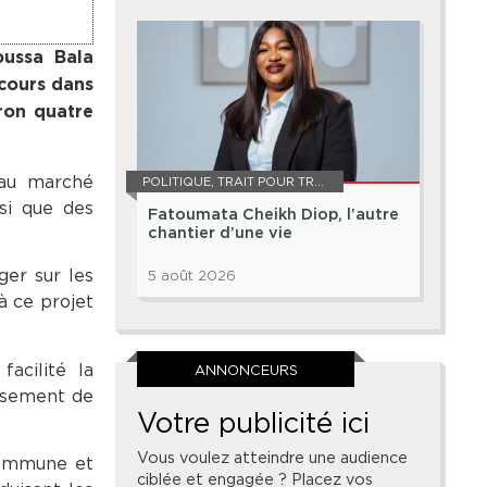
oussa Bala
 cours dans
ron quatre
 au marché
POLITIQUE
,
TRAIT POUR TRAIT
si que des
Fatoumata Cheikh Diop, l’autre
chantier d’une vie
ger sur les
5 août 2026
à ce projet
acilité la
ANNONCEURS
issement de
Votre publicité ici
Vous voulez atteindre une audience
 commune et
ciblée et engagée ? Placez vos