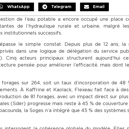
WhatsApp
Telegram
Email
question de l’eau potable a encore occupé une place c
stantes de l’hydraulique rurale et urbaine, malgré l
institutionnels successifs.
 dépasse le simple constat. Depuis plus de 12 ans, la
 privés dans une logique de délégation du service publ
). Cinq acteurs principaux structurent aujourd’hui c
ecture pensée pour améliorer l’efficacité, mais dont le
 forages sur 264, soit un taux d’incorporation de 48
rements. À Kaffrine et Kaolack, Flexeau fait face à de
production de 81 forages, avec un impact direct sur plu
rales (Sder) progresse mais reste à 45 % de couverture
bacounda, la Soges n’a intégré que 45 % des systèmes s
s interrogent la cohérence globale du modèle. Elles 