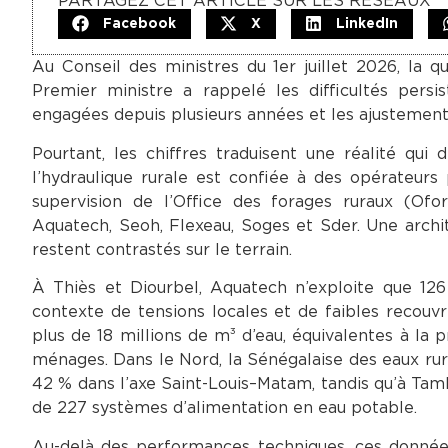
PARTAGEZ CET ARTICLE SUR LES RÉSEAUX
Facebook
X
LinkedIn
Au Conseil des ministres du 1er juillet 2026, la 
Premier ministre a rappelé les difficultés persi
engagées depuis plusieurs années et les ajustements 
Pourtant, les chiffres traduisent une réalité qui
l’hydraulique rurale est confiée à des opérateurs
supervision de l’Office des forages ruraux (Ofor
Aquatech, Seoh, Flexeau, Soges et Sder. Une archit
restent contrastés sur le terrain.
À Thiès et Diourbel, Aquatech n’exploite que 126
contexte de tensions locales et de faibles recouv
plus de 18 millions de m³ d’eau, équivalentes à la 
ménages. Dans le Nord, la Sénégalaise des eaux ru
42 % dans l’axe Saint-Louis–Matam, tandis qu’à Tam
de 227 systèmes d’alimentation en eau potable.
Au-delà des performances techniques, ces donnée