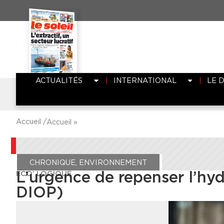
ACTUALITÉS
INTERNATIONAL
LE 
Accueil /
Accueil
»
CHRONIQUE
,
ENVIRONNEMENT
ECO’ LOGIQUE
L’urgence de repenser l’hy
DIOP)