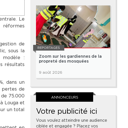
entrale. Le
es réformes
 gestion de
REPORTAGES
ic, sous la
Zoom sur les gardiennes de la
e modèle :
propreté des mosquées
s résultats
9 août 2026
 %, dans un
s pertes de
s de 75.000
ANNONCEURS
 à Louga et
Votre publicité ici
ur un total
Vous voulez atteindre une audience
ciblée et engagée ? Placez vos
mettent en