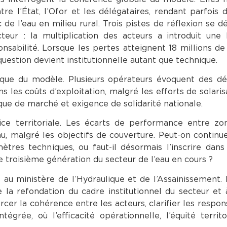
e l’État, l’Ofor et les délégataires, rendant parfois di
de l’eau en milieu rural. Trois pistes de réflexion se d
eur : la multiplication des acteurs a introduit une 
ponsabilité. Lorsque les pertes atteignent 18 millions d
question devient institutionnelle autant que technique.
que du modèle. Plusieurs opérateurs évoquent des dés
s les coûts d’exploitation, malgré les efforts de solaris
gique de marché et exigence de solidarité nationale.
stice territoriale. Les écarts de performance entre zo
au, malgré les objectifs de couverture. Peut-on continue
tres techniques, ou faut-il désormais l’inscrire dans
e troisième génération du secteur de l’eau en cours ?
au ministère de l’Hydraulique et de l’Assainissement. 
e la refondation du cadre institutionnel du secteur et
cer la cohérence entre les acteurs, clarifier les respons
égrée, où l’efficacité opérationnelle, l’équité territo