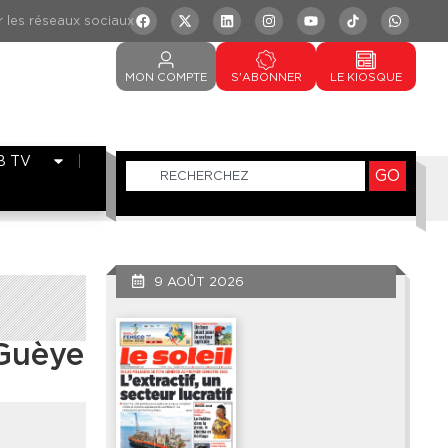
MON
COMPTE
S'ABONNER
LE
KIOSQUE
B TV
GO
9 AOÛT 2026
 Guèye