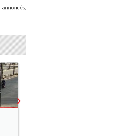
s annoncés,
ENVIRONNEMENT
Un appel à concilier préservation des forêts et s
8 août 2026