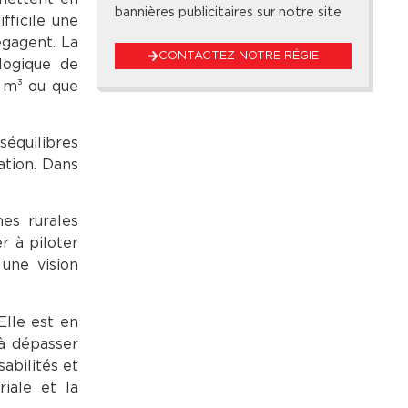
bannières publicitaires sur notre site
fficile une
égagent. La
CONTACTEZ NOTRE RÉGIE
logique de
e m³ ou que
équilibres
ation. Dans
nes rurales
r à piloter
 une vision
Elle est en
 à dépasser
abilités et
riale et la