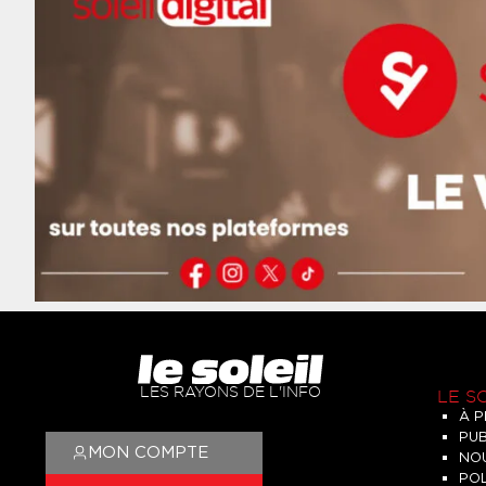
LES RAYONS DE L'INFO
LE S
À 
PUB
MON COMPTE
NO
POL