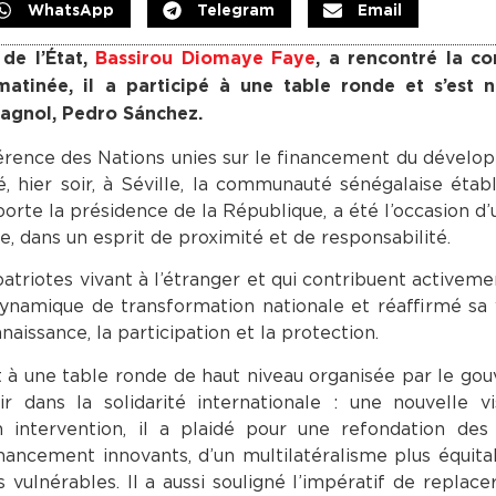
WhatsApp
Telegram
Email
de l’État,
Bassirou Diomaye Faye
, a rencontré la 
matinée, il a participé à une table ronde et s’est
agnol, Pedro Sánchez.
érence des Nations unies sur le financement du dévelo
, hier soir, à Séville, la communauté sénégalaise étab
porte la présidence de la République, a été l’occasion d’
, dans un esprit de proximité et de responsabilité.
triotes vivant à l’étranger et qui contribuent activemen
 dynamique de transformation nationale et réaffirmé sa
aissance, la participation et la protection.
t à une table ronde de haut niveau organisée par le g
dans la solidarité internationale : une nouvelle vi
intervention, il a plaidé pour une refondation des
nancement innovants, d’un multilatéralisme plus équita
lnérables. Il a aussi souligné l’impératif de replacer 