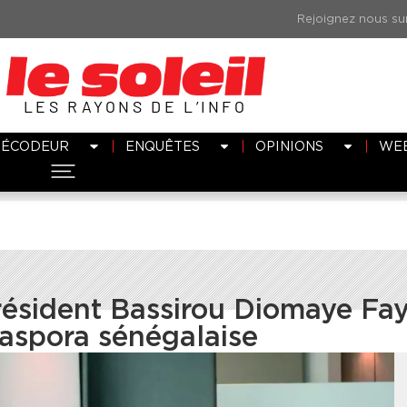
LES RAYONS DE L’INFO
DÉCODEUR
ENQUÊTES
OPINIONS
WE
président Bassirou Diomaye Fa
iaspora sénégalaise