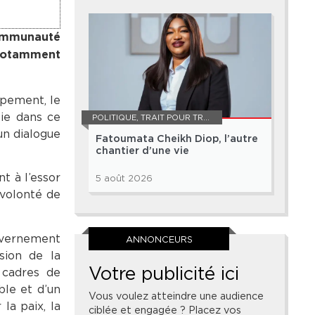
communauté
 notamment
ppement, le
lie dans ce
POLITIQUE
,
TRAIT POUR TRAIT
un dialogue
Fatoumata Cheikh Diop, l’autre
chantier d’une vie
t à l’essor
5 août 2026
 volonté de
ouvernement
ANNONCEURS
sion de la
Votre publicité ici
 cadres de
ble et d’un
Vous voulez atteindre une audience
la paix, la
ciblée et engagée ? Placez vos