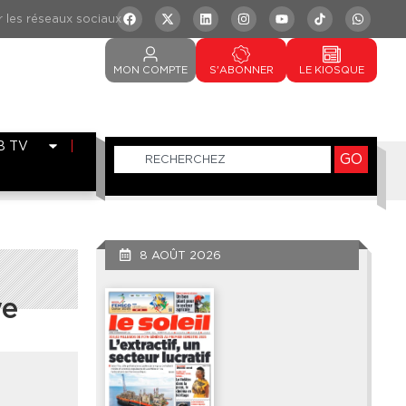
MON
COMPTE
S'ABONNER
LE
KIOSQUE
B TV
GO
8 AOÛT 2026
ye