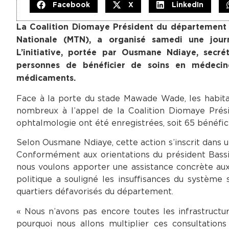
Facebook
X
LinkedIn
La Coalition Diomaye Président du département 
Nationale (MTN), a organisé samedi une jour
L’initiative, portée par Ousmane Ndiaye, secr
personnes de bénéficier de soins en médecin
médicaments.
Face à la porte du stade Mawade Wade, les habita
nombreux à l’appel de la Coalition Diomaye Prési
ophtalmologie ont été enregistrées, soit 65 bénéfici
Selon Ousmane Ndiaye, cette action s’inscrit dans u
Conformément aux orientations du président Bass
nous voulons apporter une assistance concrète aux 
politique a souligné les insuffisances du système s
quartiers défavorisés du département.
« Nous n’avons pas encore toutes les infrastructu
pourquoi nous allons multiplier ces consultations 