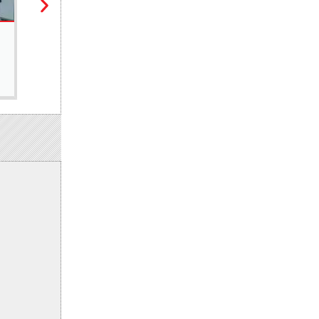
SANTÉ
Il y a six ans disparaissait le Pr Ibrahima Pierre Ndiaye
4 août 2026