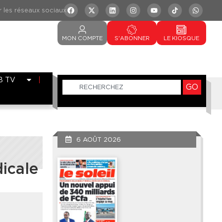
MON
COMPTE
S'ABONNER
LE
KIOSQUE
B TV
GO
6 AOÛT 2026
dicale