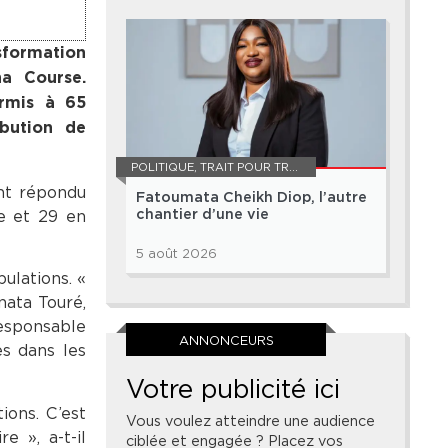
sformation
na Course.
ermis à 65
ibution de
POLITIQUE
,
TRAIT POUR TRAIT
nt répondu
Fatoumata Cheikh Diop, l’autre
e et 29 en
chantier d’une vie
5 août 2026
ulations. «
ata Touré,
responsable
ANNONCEURS
es dans les
Votre publicité ici
ions. C’est
Vous voulez atteindre une audience
e », a-t-il
ciblée et engagée ? Placez vos