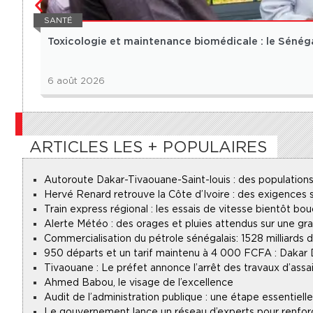
SANTÉ
Toxicologie et maintenance biomédicale : le Sénéga
6 août 2026
ARTICLES LES + POPULAIRES
Autoroute Dakar-Tivaouane-Saint-louis : des populations
Hervé Renard retrouve la Côte d’Ivoire : des exigences s
Train express régional : les essais de vitesse bientôt bou
Alerte Météo : des orages et pluies attendus sur une gr
Commercialisation du pétrole sénégalais : 1528 milliards
950 départs et un tarif maintenu à 4 000 FCFA : Dakar
Tivaouane : Le préfet annonce l’arrêt des travaux d’assa
Ahmed Babou, le visage de l’excellence
Audit de l’administration publique : une étape essentie
Le gouvernement lance un réseau d’experts pour renforce