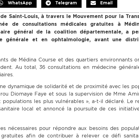
WhatsApp
Telegram
Email
de Saint-Louis, à travers le Mouvement pour la Tran
née de consultations médicales gratuites à Médi
étaire général de la coalition départementale, a p
e générale et en ophtalmologie, avant une distr
nts de Médina Course et des quartiers environnants o
dent. Au total, 36 consultations en médecine général
aires.
ne dynamique de solidarité et de proximité avec les pop
irou Diomaye Faye et sous la supervision de Mme Amin
populations les plus vulnérables », a-t-il déclaré. Le 
anitaire local et annoncé la poursuite de ces initiativ
res nécessaires pour répondre aux besoins des populat
gratuites afin de contribuer à relever ce défi sanitair