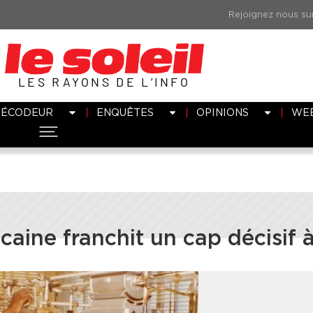
LES RAYONS DE L’INFO
DÉCODEUR
ENQUÊTES
OPINIONS
WE
ricaine franchit un cap décisif 