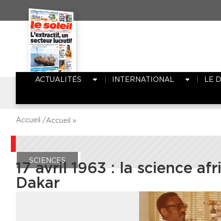
ACTUALITÉS
INTERNATIONAL
LE 
Accueil /
Accueil
»
SCIENCES
17 avril 1963 : la science af
Dakar