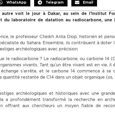
WhatsApp
Telegram
Email
autre voit le jour à Dakar, au sein de l’Institut F
git du laboratoire de datation au radiocarbone, une 
ience, le professeur Cheikh Anta Diop, historien et pens
cialiste du Sahara. Ensemble, ils contribuent à doter l
vestiges archéologiques avec précision.
ue le radiocarbone ? Le radiocarbone, ou carbone 14 (C
ganismes vivants. Tant qu’un être vivant est en vie, il
 échange s’arrête, et le carbone 14 commence à se d
uantité restante de C14 dans un objet organique (os, bo
.
vestiges archéologiques et historiques avec une grande
 Cela a profondément transformé la recherche en arch
 en offrant aux chercheurs un moyen fiable de recons