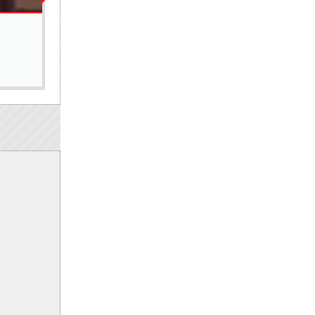
SCIENCES
Le Pr Balla Diop Ngom de l’Ucad parmi les memb
21 juillet 2026