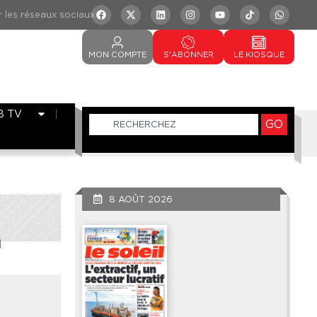
MON
COMPTE
S'ABONNER
LE
KIOSQUE
B TV
GO
8 AOÛT 2026
à