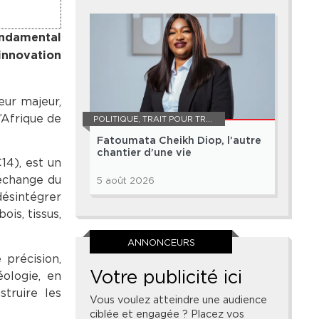
ondamental
innovation
eur majeur,
’Afrique de
POLITIQUE
,
TRAIT POUR TRAIT
Fatoumata Cheikh Diop, l’autre
chantier d’une vie
14), est un
 échange du
5 août 2026
ésintégrer
is, tissus,
ANNONCEURS
 précision,
Votre publicité ici
éologie, en
truire les
Vous voulez atteindre une audience
ciblée et engagée ? Placez vos