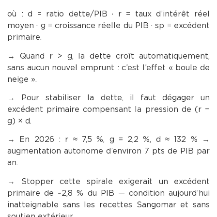
où : d = ratio dette/PIB · r = taux d’intérêt réel
moyen · g = croissance réelle du PIB · sp = excédent
primaire.
→ Quand r > g, la dette croît automatiquement,
sans aucun nouvel emprunt : c’est l’effet « boule de
neige ».
→ Pour stabiliser la dette, il faut dégager un
excédent primaire compensant la pression de (r −
g) × d.
→ En 2026 : r ≈ 7,5 %, g = 2,2 %, d ≈ 132 % →
augmentation autonome d’environ 7 pts de PIB par
an.
→ Stopper cette spirale exigerait un excédent
primaire de ~2,8 % du PIB — condition aujourd’hui
inatteignable sans les recettes Sangomar et sans
soutien extérieur.