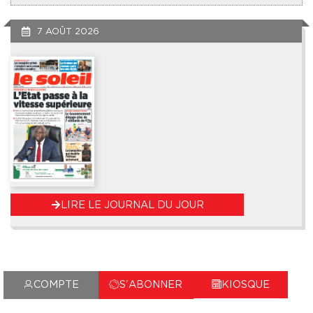
7 AOÛT 2026
LIRE LE JOURNAL DU JOUR
NE MANQUEZ RIEN!
COMPTE
S'ABONNER
KIOSQUE