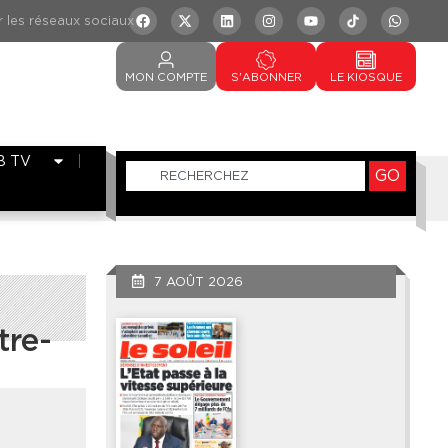
MON
COMPTE
S'ABONNER
LE
KIOSQUE
B TV
GO
7 AOÛT 2026
tre-