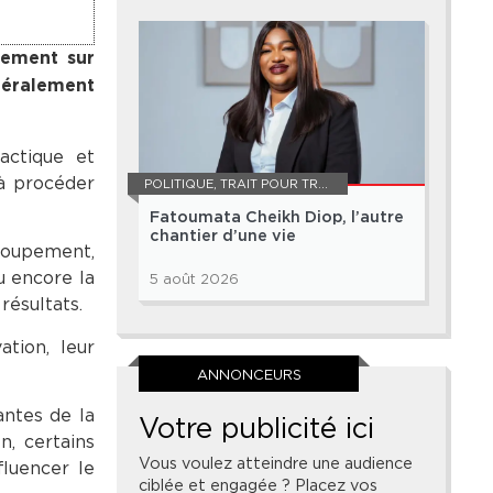
ivement sur
énéralement
actique et
 à procéder
POLITIQUE
,
TRAIT POUR TRAIT
Fatoumata Cheikh Diop, l’autre
chantier d’une vie
roupement,
u encore la
5 août 2026
résultats.
tion, leur
ANNONCEURS
antes de la
Votre publicité ici
n, certains
Vous voulez atteindre une audience
fluencer le
ciblée et engagée ? Placez vos