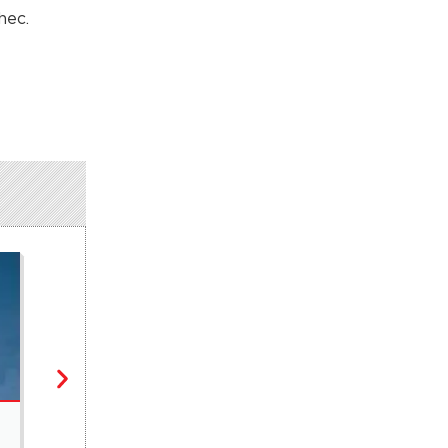
hec.
POINT DE VUE
Après sa sortie de la catégorie des pays les moins av
responsable (Luc G. Gnonlonfoun)