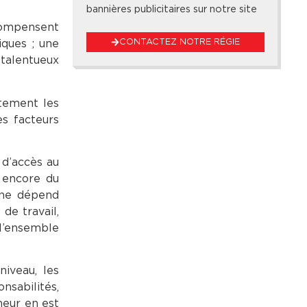
bannières publicitaires sur notre site
 compensent
CONTACTEZ NOTRE RÉGIE
iques ; une
 talentueux
ntement les
es facteurs
 d’accès au
u encore du
 ne dépend
de travail,
 l’ensemble
niveau, les
sabilités,
neur en est